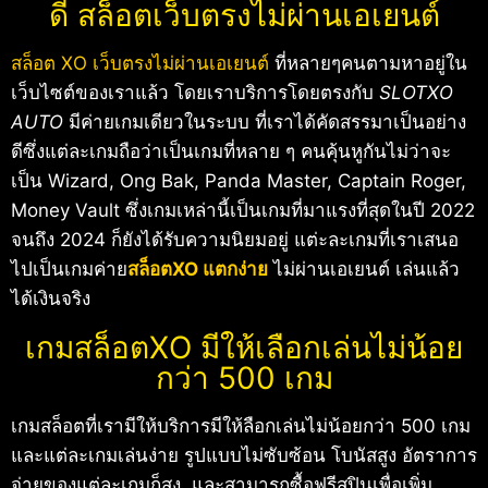
ดี สล็อตเว็บตรงไม่ผ่านเอเยนต์
สล็อต XO เว็บตรงไม่ผ่านเอเยนต์
ที่หลายๆคนตามหาอยู่ใน
เว็บไซต์ของเราแล้ว โดยเราบริการโดยตรงกับ
SLOTXO
AUTO
มีค่ายเกมเดียวในระบบ ที่เราได้คัดสรรมาเป็นอย่าง
ดีซึ่งแต่ละเกมถือว่าเป็นเกมที่หลาย ๆ คนคุ้นหูกันไม่ว่าจะ
เป็น Wizard, Ong Bak, Panda Master, Captain Roger,
Money Vault ซึ่งเกมเหล่านี้เป็นเกมที่มาแรงที่สุดในปี 2022
จนถึง 2024 ก็ยังได้รับความนิยมอยู่ แต่ะละเกมที่เราเสนอ
ไปเป็นเกมค่าย
สล็อตXO แตกง่าย
ไม่ผ่านเอเยนต์ เล่นแล้ว
ได้เงินจริง
เกมสล็อตXO มีให้เลือกเล่นไม่น้อย
กว่า 500 เกม
เกมสล็อตที่เรามีให้บริการมีให้ลือกเล่นไม่น้อยกว่า 500 เกม
และแต่ละเกมเล่นง่าย รูปแบบไม่ซับซ้อน โบนัสสูง อัตราการ
จ่ายของแต่ละเกมก็สูง และสามารถซื้อฟรีสปินเพื่อเพิ่ม