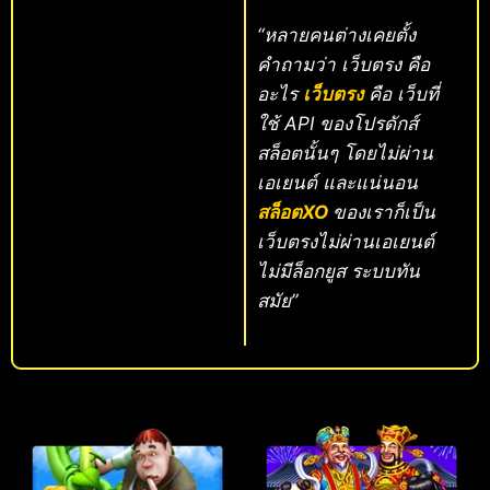
“หลายคนต่างเคยตั้ง
คำถามว่า เว็บตรง คือ
อะไร
เว็บตรง
คือ เว็บที่
ใช้ API ของโปรดักส์
สล็อตนั้นๆ โดยไม่ผ่าน
เอเยนต์ และแน่นอน
สล็อตXO
ของเราก็เป็น
เว็บตรงไม่ผ่านเอเยนต์
ไม่มีล็อกยูส ระบบทัน
สมัย”