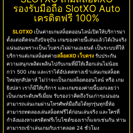
รองรับมือถือ SlotXO Auto
เครดิตฟรี 100%
SLOTXO
เป็นค่ายเกมสล็อตออนไลน์เปิดให้บริการมา
ตั้งแต่อดีตจนถึงปัจจุบัน เกมของค่ายนี้เล่นแล้วได้เงินจริง
แน่นอนเพราะเป็นเว็บตรงไม่ผ่านเอเยนต์ เป็นระบบที่ให้
บริการแต่เกมสล็อตค่าย
สล็อตXO เว็บตรง
รับประกัน
ความสนุกเพลิดเพลินไปกับเกมที่มีให้เลือกเล่นไม่น้อย
กว่า 500 เกม และเราได้อัปเดตทางเข้าเล่นเกมสล็อต
ใหม่ทุกสัปดาห์ ไม่ว่าจะเป็นเกมสล็อตออนไลน์ หรือ เกม
ยิงปลา เราก็มีให้บริการ และเกมของค่ายนี้บอกเลยว่า
เป็นเกมระดับพรีเมี่ยม รับรองว่าคิดถึงวันเก่าๆแน่นอน
สามารถเล่นเกมผ่านโทรศัพท์มือถือได้ทุกรุ่นทุกยี่ห้อ
สามารถทดลองเล่นสล็อตฟรีได้ก่อนเล่นจริง และใครที่
กำลังมองหาเครดิตฟรีเว็บไซต์ของเราก็แจกเช่นกัน ท่าน
สามารถเข้าเล่นเกมกับเราตลอด 24 ชั่วโมง