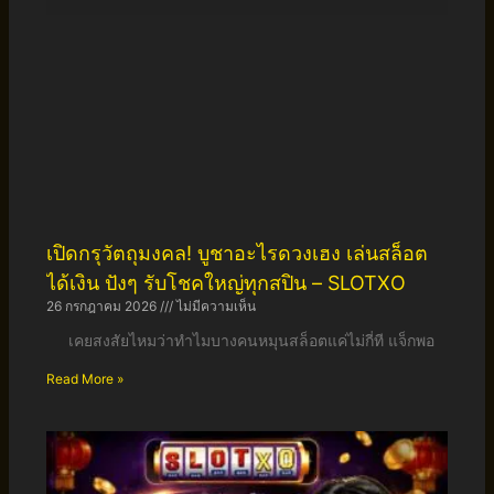
เปิดกรุวัตถุมงคล! บูชาอะไรดวงเฮง เล่นสล็อต
ได้เงิน ปังๆ รับโชคใหญ่ทุกสปิน – SLOTXO
26 กรกฎาคม 2026
ไม่มีความเห็น
เคยสงสัยไหมว่าทำไมบางคนหมุนสล็อตแค่ไม่กี่ที แจ็กพอ
Read More »