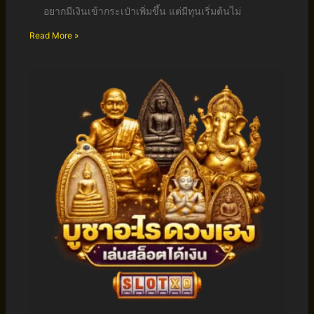
อยากมีเงินเข้ากระเป๋าเพิ่มขึ้น แต่มีทุนเริ่มต้นไม่
Read More »