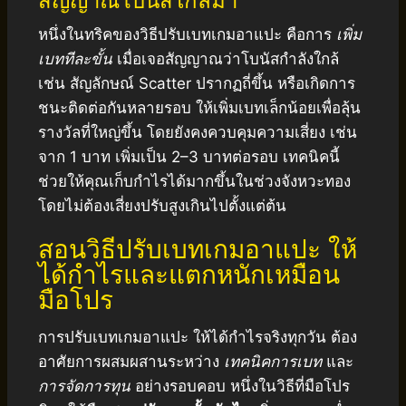
สัญญาณโบนัสใกล้มา
หนึ่งในทริคของ
วิธีปรับเบทเกมอาแปะ
คือการ
เพิ่ม
เบททีละขั้น
เมื่อเจอสัญญาณว่าโบนัสกำลังใกล้
เช่น สัญลักษณ์ Scatter ปรากฏถี่ขึ้น หรือเกิดการ
ชนะติดต่อกันหลายรอบ ให้เพิ่มเบทเล็กน้อยเพื่อลุ้น
รางวัลที่ใหญ่ขึ้น โดยยังคงควบคุมความเสี่ยง เช่น
จาก 1 บาท เพิ่มเป็น 2–3 บาทต่อรอบ เทคนิคนี้
ช่วยให้คุณเก็บกำไรได้มากขึ้นในช่วงจังหวะทอง
โดยไม่ต้องเสี่ยงปรับสูงเกินไปตั้งแต่ต้น
สอนวิธีปรับเบทเกมอาแปะ ให้
ได้กำไรและแตกหนักเหมือน
มือโปร
การ
ปรับเบทเกมอาแปะ
ให้ได้กำไรจริงทุกวัน ต้อง
อาศัยการผสมผสานระหว่าง
เทคนิคการเบท
และ
การจัดการทุน
อย่างรอบคอบ หนึ่งในวิธีที่มือโปร