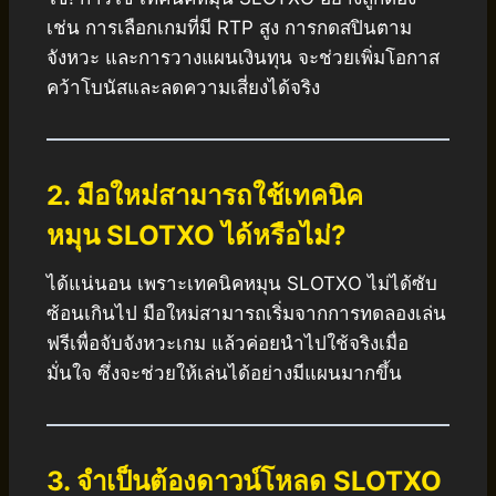
เช่น การเลือกเกมที่มี RTP สูง การกดสปินตาม
จังหวะ และการวางแผนเงินทุน จะช่วยเพิ่มโอกาส
คว้าโบนัสและลดความเสี่ยงได้จริง
2. มือใหม่สามารถใช้
เทคนิค
หมุน
SLOTXO
ได้หรือไม่?
ได้แน่นอน เพราะ
เทคนิคหมุน
SLOTXO
ไม่ได้ซับ
ซ้อนเกินไป มือใหม่สามารถเริ่มจากการทดลองเล่น
ฟรีเพื่อจับจังหวะเกม แล้วค่อยนำไปใช้จริงเมื่อ
มั่นใจ ซึ่งจะช่วยให้เล่นได้อย่างมีแผนมากขึ้น
3. จำเป็นต้องดาวน์โหลด SLOTXO