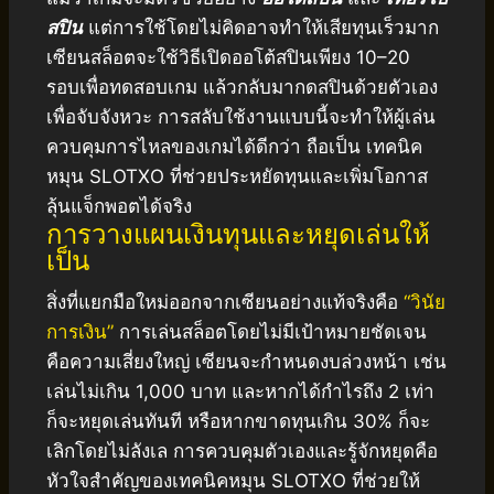
สปิน
แต่การใช้โดยไม่คิดอาจทำให้เสียทุนเร็วมาก
เซียนสล็อตจะใช้วิธีเปิดออโต้สปินเพียง 10–20
รอบเพื่อทดสอบเกม แล้วกลับมากดสปินด้วยตัวเอง
เพื่อจับจังหวะ การสลับใช้งานแบบนี้จะทำให้ผู้เล่น
ควบคุมการไหลของเกมได้ดีกว่า ถือเป็น
เทคนิค
หมุน
SLOTXO
ที่ช่วยประหยัดทุนและเพิ่มโอกาส
ลุ้นแจ็กพอตได้จริง
การวางแผนเงินทุนและหยุดเล่นให้
เป็น
สิ่งที่แยกมือใหม่ออกจากเซียนอย่างแท้จริงคือ
“วินัย
การเงิน”
การเล่นสล็อตโดยไม่มีเป้าหมายชัดเจน
คือความเสี่ยงใหญ่ เซียนจะกำหนดงบล่วงหน้า เช่น
เล่นไม่เกิน 1,000 บาท และหากได้กำไรถึง 2 เท่า
ก็จะหยุดเล่นทันที หรือหากขาดทุนเกิน 30% ก็จะ
เลิกโดยไม่ลังเล การควบคุมตัวเองและรู้จักหยุดคือ
หัวใจสำคัญของ
เทคนิคหมุน
SLOTXO
ที่ช่วยให้