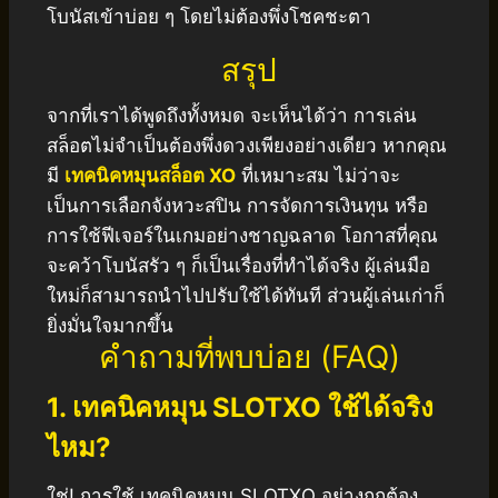
โบนัสเข้าบ่อย ๆ โดยไม่ต้องพึ่งโชคชะตา
สรุป
จากที่เราได้พูดถึงทั้งหมด จะเห็นได้ว่า การเล่น
สล็อตไม่จำเป็นต้องพึ่งดวงเพียงอย่างเดียว หากคุณ
มี
เทคนิคหมุนสล็อต XO
ที่เหมาะสม ไม่ว่าจะ
เป็นการเลือกจังหวะสปิน การจัดการเงินทุน หรือ
การใช้ฟีเจอร์ในเกมอย่างชาญฉลาด โอกาสที่คุณ
จะคว้าโบนัสรัว ๆ ก็เป็นเรื่องที่ทำได้จริง ผู้เล่นมือ
ใหม่ก็สามารถนำไปปรับใช้ได้ทันที ส่วนผู้เล่นเก่าก็
ยิ่งมั่นใจมากขึ้น
คำถามที่พบบ่อย (FAQ)
1.
เทคนิคหมุน
SLOTXO
ใช้ได้จริง
ไหม?
ใช่! การใช้
เทคนิคหมุน
SLOTXO
อย่างถูกต้อง