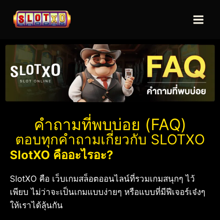
คำถามที่พบบ่อย (FAQ)
ตอบทุกคำถามเกี่ยวกับ SLOTXO
SlotXO คืออะไรอะ?
SlotXO คือ เว็บเกมสล็อตออนไลน์ที่รวมเกมสนุกๆ ไว้
เพียบ ไม่ว่าจะเป็นเกมแบบง่ายๆ หรือแบบที่มีฟีเจอร์เจ๋งๆ
ให้เราได้ลุ้นกัน