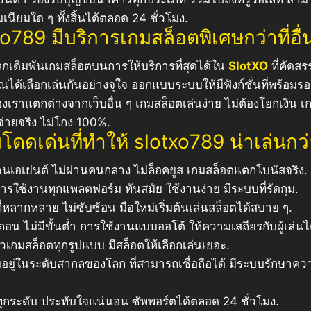
เนียมใด ๆ ทั้งสิ้นได้ตลอด 24 ชั่วโมง.
o789 มีบริการเกมสล็อตพิเศษกว่าที่อื่
กเดิมพันเกมสล็อตบนการให้บริการที่สุดได้ใน
SlotXO
ที่คัดสร
ณได้เลือกเล่นกันอย่างจุใจ ออกแบบระบบให้มีฟังก์ชั่นที่พร้อมรองร
งเราแตกต่างจากเว็บอื่น ๆ เกมสล็อตเล่นง่าย ไม่ต้องโยกเงิน เก
่ายจริง ไม่โกง 100%.
ดดเด่นที่ทำให้ slotxo789 น่าเล่นกว่าท
่านเอเย่นต์ ไม่ผ่านคนกลาง ไม่ล็อคยูส เกมสล็อตแตกโบนัสจริง.
รใช้งานทุกแพลตฟอร์ม ทันสมัย ใช้งานง่าย มีระบบที่รัดกุม.
่หลากหลาย ไม่ซับซ้อน มือใหม่เริ่มต้นเล่นสล็อตได้สบาย ๆ.
อน ไม่มีขั้นต่ำ การใช้งานแบบออโต้ ให้ความเสถียรกับผู้เล่นได
กมสล็อตทุกรูปแบบ มีสล็อตให้เลือกเล่นเยอะ.
อยู่ในระดับสากลของโลก ที่สามารถเชื่อถือได้ มีระบบรักษาคว
ทุกระดับ ประทับใจแน่นอน ซัพพอร์ตได้ตลอด 24 ชั่วโมง.