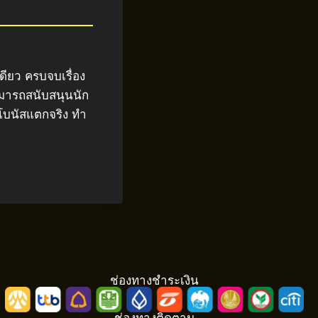
เดียว ครบจบเรื่อง
ามารถสนับสนุนนัก
ีโบนัสแตกจริง ทำ
ช่องทางชำระเงิน
ช่องทางติดตาม