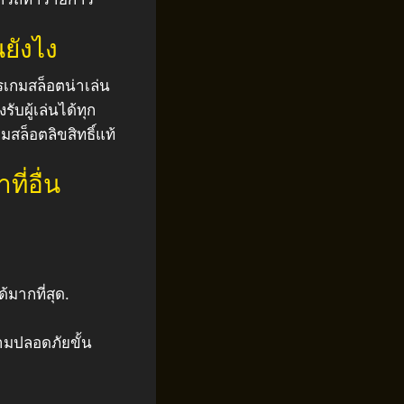
นยังไง
รเกมสล็อตน่าเล่น
ับผู้เล่นได้ทุก
มสล็อตลิขสิทธิ์แท้
ี่อื่น
้มากที่สุด.
ามปลอดภัยขั้น