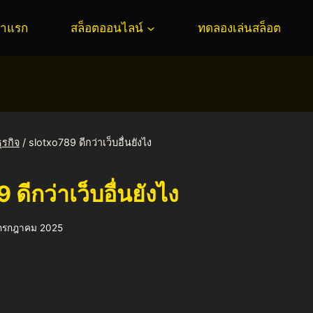
้าแรก
สล็อตออนไลน์
ทดลองเล่นสล็อต
ุรกิจ
/
slotxo789 ดีกว่าเว็บอื่นยังไง
ดีกว่าเว็บอื่นยังไง
กรกฎาคม 2025