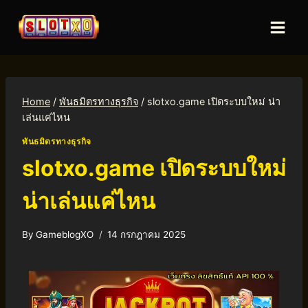
Home
/
พันธมิตรทางธุรกิจ
/
slotxo.game เปิดระบบใหม่ น่า
เล่นแค่ไหน
พันธมิตรทางธุรกิจ
slotxo.game เปิดระบบใหม่
น่าเล่นแค่ไหน
By
GameblogXO
14 กรกฎาคม 2025