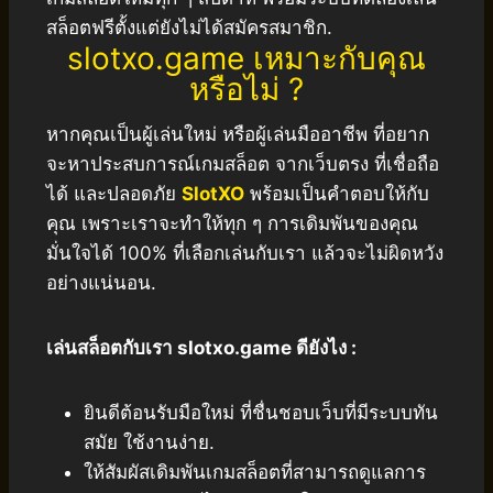
สล็อตฟรีตั้งแต่ยังไม่ได้สมัครสมาชิก.
slotxo.game เหมาะกับคุณ
หรือไม่ ?
หากคุณเป็นผู้เล่นใหม่ หรือผู้เล่นมืออาชีพ ที่อยาก
จะหาประสบการณ์เกมสล็อต จากเว็บตรง ที่เชื่อถือ
ได้ และปลอดภัย
SlotXO
พร้อมเป็นคำตอบให้กับ
คุณ เพราะเราจะทำให้ทุก ๆ การเดิมพันของคุณ
มั่นใจได้ 100% ที่เลือกเล่นกับเรา แล้วจะไม่ผิดหวัง
อย่างแน่นอน.
เล่นสล็อตกับเรา slotxo.game ดียังไง :
ยินดีต้อนรับมือใหม่ ที่ชื่นชอบเว็บที่มีระบบทัน
สมัย ใช้งานง่าย.
ให้สัมผัสเดิมพันเกมสล็อตที่สามารถดูแลการ