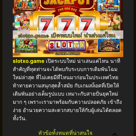
slotxo.game
เปิดระบบใหม่ น่าเล่นแค่ไหน นาที
สำคัญที่ทุดท่านจะได้พบกับระบบการเดิมพันโฉม
ใหม่ล่าสุด ที่ไม่เคยมีที่ไหนมาก่อนในประเทศไทย
ท้าทายความสนุกสุดล้ำสมัย กับเกมสล็อตที่เปิดให้
เดิมพันอย่างเต็มรูปแบบ เหมาะกับสายปั่นยุคใหม่
มาก ๆ เพราะเรามาพร้อมกับความปลอดภัย เข้าถึง
ง่าย อำนวยความสะดวกสบายให้กับผู้เล่นได้ตลอด
ทั้งวัน.
หัวข้อทั้งหมดที่น่าสนใจ