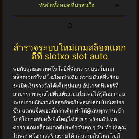
หัวข้อทั้งหมดที่น่าสนใจ
สำรวจระบบใหม่เกมสล็อตแตก
ดีที่ slotxo slot auto
พบกับสุดยอดเทคโนโลยีที่พัฒนาระบบเว็บเกม
สล็อตเวอร์ใหม่ ไฉไลกว่าเดิม ความมันส์ที่พร้อม
ระเบิดเงินรางวัลได้เต็มรูปแบบ อัปเกรดฟีเจอร์ที่
สามารถพาคุณไปตื่นเต้นแบบไม่เคยได้รู้สึกมาก่อน
ระบบจ่ายเงินรางวัลสุดอัจฉริยะสุ่มปล่อยโบนัสบ่อย
ขึ้น แตกแจ็คพอตถี่กว่าเดิม ทำให้ผู้เล่นทุกท่านเข้า
ใกล้โอกาสชัยครั้งยิ่งใหญ่ได้ง่าย ๆ พร้อมอัปเดต
ตารางเกมสล็อตแตกดีประจำวันทุก ๆ วัน ทำให้คุณ
ไม่พลาดโอกาสสร้างรายได้ เล่นเกมลื่นไหล ไม่มี