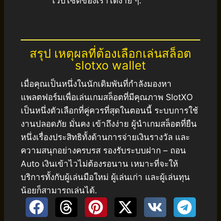
เว็บไซต์ของเราได้ง่าย ๆ.
สรุป เหตุผลที่ต้องเลือกเล่นสล็อต
slotxo wallet
เมื่อคุณเป็นหนึ่งในนักเดิมพันที่กำลังมองหา
แพลตฟอร์มเพื่อเล่นเกมสล็อตที่มีคุณภาพ SlotXO
เป็นหนึ่งตัวเลือกที่คู่ควรที่สุดในตอนนี้ ระบบการใช้
งานปลอดภัย มั่นคง เข้าถึงง่าย ผู้นำเกมสล็อตที่ยืน
หนึ่งเรื่องประสิทธิทั้งด้านการจ่ายเงินรางวัล และ
ความสนุกอย่างครบรส รองรับระบบฝาก – ถอน
Auto เงินเข้าไวไม่ต้องรอนาน เหมาะที่จะให้
บริการทั้งกับผู้เล่นมือใหม่ ผู้เล่นเก่า และผู้เล่นทุน
น้อยก็สามารถเล่นได้.