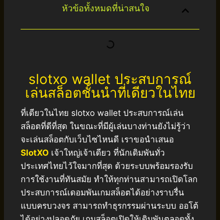
หัวข้อทั้งหมดที่น่าสนใจ
slotxo wallet ประสบการณ์
เล่นสล็อตชั้นนำที่เดียวในไทย
ที่เดียวในไทย slotxo wallet ประสบการณ์เล่น
สล็อตที่ดีที่สุด ในขณะที่มีผู้เล่นบางท่านยังไม่รู้ว่า
จะเล่นสล็อตกับเว็บไซไหนดี เราขอนำเสนอ
SlotXO
เจ้าใหญ่เจ้าเดียว ที่นักเดิมพันทั่ว
ประเทศไทยไว้ใจมากที่สุด ด้วยระบบพร้อมรองรับ
การใช้งานที่ทันสมัย ทำให้ทุกท่านสามารถเปิดโลก
ประสบการณ์เดอมพันเกมสล็อตได้อย่างราบรื่น
แบบครบวงจร สามารถทำธุรกรรมผ่านระบบ ออโต้
ได้อย่างปลอดภัย เกมสล็อตเปิดให้เดิมพันตลอดทั้ง