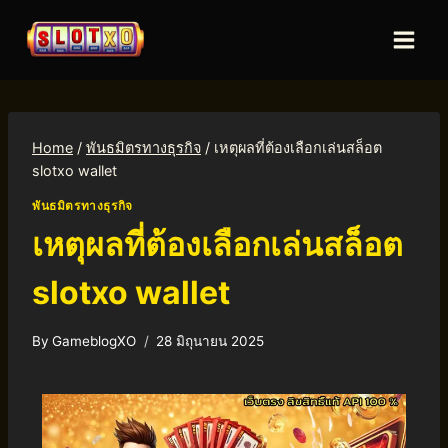
Home
/
พันธมิตรทางธุรกิจ
/
เหตุผลที่ต้องเลือกเล่นสล็อต
slotxo wallet
พันธมิตรทางธุรกิจ
เหตุผลที่ต้องเลือกเล่นสล็อต
slotxo wallet
By
GameblogXO
28 มิถุนายน 2025