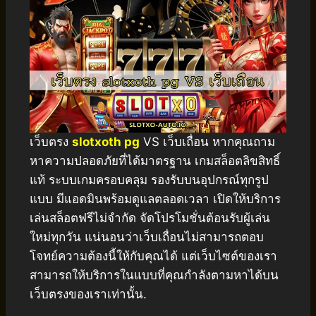
เว็บตรง
slotxoth pg
VS เว็บเถื่อน หากคุณถาม
หาความปลอดภัยที่ได้มาตรฐาน เกมสล็อตลิขสิทธิ์
แท้ ระบบเกมครอบคลุม รองรับบนอุปกรณ์ทุกรูป
แบบ มีแอดมินพร้อมดูแลตลอดเวลา เปิดให้บริการ
เล่นสล็อตฟรีไม่จำกัด จัดโปรโมชั่นต้อนรับผู้เล่น
ใหม่ทุกวัน แน่นอนว่าเว็บเถื่อนไม่สามารถตอบ
โจทย์ความต้องนี้ให้กับคุณได้ แต่เว็บไซต์ของเรา
สามารถให้บริการในแบบที่คุณกำลังตามหาได้บน
เว็บตรงของเราเท่านั้น.