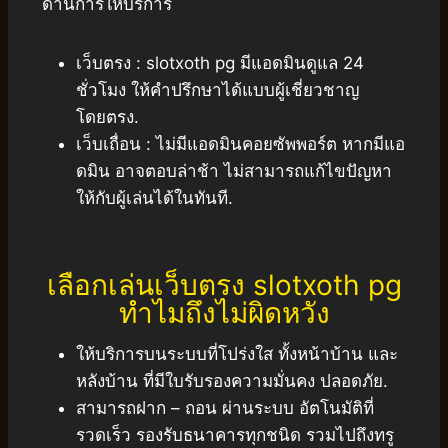
ด้านการให้บริการ
เว็บตรง : slotxoth pg มีแอดมินดูแล 24
ชั่วโมง ให้คำปรึกษาได้แบบผู้เชี่ยวชาญ
โดยตรง.
เว็บเถื่อน : ไม่มีแอดมินคอยซัพพอร์ต หากมีแอ
ดมิน อาจตอบล่าช้า ไม่สามารถแก้ไขปัญหา
ให้กับผู้เล่นได้ในทันที.
เลือกเล่นเว็บตรง slotxoth pg
ทำไมถึงไม่ผิดหวัง
ให้บริการบนระบบที่โปร่งใส ทั้งหน้าบ้าน และ
หลังบ้าน ที่มีใบรับรองความมั่นคง ปลอดภัย.
สามารถฝาก – ถอน ผ่านระบบ อัตโนมัติที่
รวดเร็ว รองรับธนาคารทุกชนิด รวมไปถึงทรู