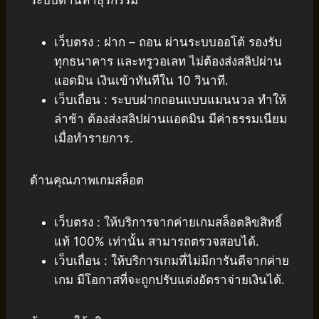
ระบบด้านทำธุรกรรม
เว็บตรง : ฝาก – ถอน ผ่านระบบออโต้ รองรับ
ทุกธนาคาร และทรูวอเลท ไม่ต้องส่งสลิปผ่าน
แอดมิน เงินเข้าทันทีใน 10 วินาที.
เว็บเถื่อน : ระบบฝากถอนแบบแมนนวล ทำให้
ล่าช้า ต้องส่งสลิปผ่านแอดมิน มีค่าธรรมเนียม
เมื่อทำรายการ.
ด้านคุณภาพเกมสล็อต
เว็บตรง : ให้บริการจากค่ายเกมสล็อตลิขสิทธิ์
แท้ 100% เท่านั้น สามารถตรวจสอบได้.
เว็บเถื่อน : ให้บริการเกมที่ไม่มีการันตีจากค่าย
เกม มีโอกาสที่จะถูกปรับแต่งอัตราจ่ายเงินได้.