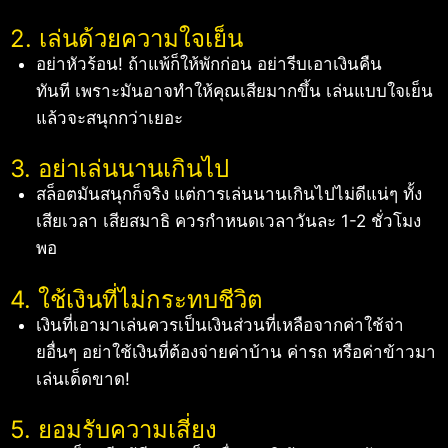
2. เล่นด้วยความใจเย็น
อย่าหัวร้อน! ถ้าแพ้ก็ให้พักก่อน อย่ารีบเอาเงินคืน
ทันที เพราะมันอาจทำให้คุณเสียมากขึ้น เล่นแบบใจเย็น
แล้วจะสนุกกว่าเยอะ
3. อย่าเล่นนานเกินไป
สล็อตมันสนุกก็จริง แต่การเล่นนานเกินไปไม่ดีแน่ๆ ทั้ง
เสียเวลา เสียสมาธิ ควรกำหนดเวลาวันละ 1-2 ชั่วโมง
พอ
4. ใช้เงินที่ไม่กระทบชีวิต
เงินที่เอามาเล่นควรเป็นเงินส่วนที่เหลือจากค่าใช้จ่า
ยอื่นๆ อย่าใช้เงินที่ต้องจ่ายค่าบ้าน ค่ารถ หรือค่าข้าวมา
เล่นเด็ดขาด!
5. ยอมรับความเสี่ยง