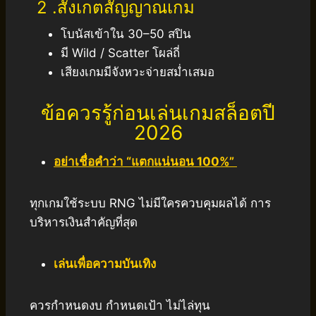
2 .สังเกตสัญญาณเกม
โบนัสเข้าใน 30–50 สปิน
มี Wild / Scatter โผล่ถี่
เสียงเกมมีจังหวะจ่ายสม่ำเสมอ
ข้อควรรู้ก่อนเล่นเกมสล็อตปี
2026
อย่าเชื่อคำว่า “แตกแน่นอน 100%”
ทุกเกมใช้ระบบ RNG ไม่มีใครควบคุมผลได้ การ
บริหารเงินสำคัญที่สุด
เล่นเพื่อความบันเทิง
ควรกำหนดงบ กำหนดเป้า ไม่ไล่ทุน