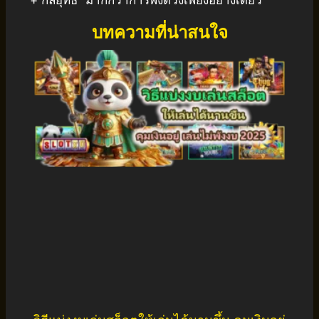
บทความที่น่าสนใจ