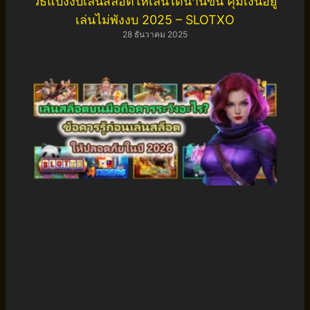
วิธีแบ่งงบเล่นสล็อตให้เล่นได้นานขึ้น คุมเงินอยู่
เล่นไม่พังงบ 2025 – SLOTXO
28 ธันวาคม 2025