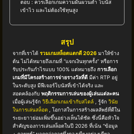
ตอบ : ควรเลือกเกมความผันผวนต่ำ โบนัส
เข้าไว และไม่ต้องใช้ทุนสูง
สรุป
จากที่เราได้
รวมเกมสล็อตแตกดี 2026
มาให้ข้าง
ต้น ไม่ได้หมายถึงเกมที่ “แจกเงินทุกครั้ง” หรือการ
รับประกันกำไรแบบ 100% แต่หมายถึง
การเลือก
เกมที่มีโครงสร้างการจ่ายรางวัลที่ดี
มีค่า RTP อยู่
ในระดับสูง มีฟีเจอร์โบนัสที่เข้าได้จริง และ
สอดคล้องกับ
พฤติกรรมการเล่นของผู้เล่นแต่ละคน
เมื่อผู้เล่นรู้จัก
วิธีเลือกเกมเข้ากับสไตล์
, รู้จัก
วินัย
ในการเล่นสล็อต
, โอกาสในการสร้างผลลัพธ์ที่ดีใน
ระยะยาวย่อมเพิ่มขึ้นอย่างเห็นได้ชัด ซึ่งนี่คือหัวใจ
สำคัญของการเล่นสล็อตในปี 2026 ที่เน้น “ข้อมูล
+ กลยุทธ์” มากกว่าการพึ่งดวงเพียงอย่างเดียว