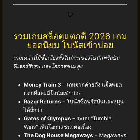
รวมเกมสล็อตแตกดี 2026 เกม
ยอดนิยม โบนัสเข้าบ่อย
เกมเหล่านี้มีชื่อเสียงทั้งในด้านของโบนัสฟรีสปิน
ฟีเจอร์พิเศษ และโอกาสชนะสูง
Money Train 3
– เกมจากค่ายดัง แจ็คพอต
แตกดีและมีโบนัสเข้าบ่อย
Razor Returns
– โบนัสซื้อฟรีสปินและหมุน
ได้ถี่กว่า
Gates of Olympus
– ระบบ “Tumble
Wins” เพิ่มโอกาสชนะต่อเนื่อง
The Dog House Megaways
– Megaways