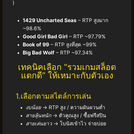
)
1429 Uncharted Seas
– RTP สูงมาก
~98.6%
Good Girl Bad Girl
– RTP ~97.79%
Book of 99
– RTP สูงที่สุด ~99%
Big Bad Wolf
– RTP ~97.34%
เทคนิคเลือก “รวมเกมสล็อต
แตกดี” ให้เหมาะกับตัวเอง
1.เลือกตามสไตล์การเล่น
งบน้อย
→ RTP สูง / ความผันผวนต่ำ
สายลุ้นหนัก
→ ตัวคูณสูง / ซื้อฟรีสปิน
สายเล่นยาว
→ โบนัสเข้าไว จ่ายบ่อย