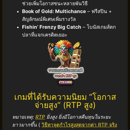
ช่วยเพิ่มโอกาสชนะหลายพันวิธี
Book of Gold: Multichance
– ฟรีสปิน +
สัญลักษณ์พิเศษเพิ่มรางวัล
Fishin’ Frenzy Big Catch
– โบนัสเกมส์ตก
ปลาที่แจกเครดิตเยอะ
เกมที่ได้รับความนิยม “โอกาส
จ่ายสูง” (RTP สูง)
หมายเหตุ:
RTP
ยิ่งสูง ยิ่งมีโอกาสคืนทุนในระยะ
ยาวมากขึ้น
(
วิธีหาจุดกำไรสูงสุดจากค่า RTP จริง