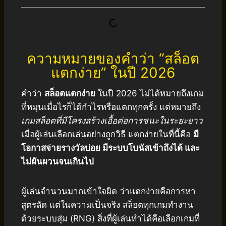
ความหมายของคำว่า “สล็อต
แตกง่าย” ในปี 2026
คำว่า
สล็อตแตกง่าย
ในปี 2026 ไม่ได้หมายถึงเกม
ที่หมุนเมื่อไรก็ได้กำไรหรือแตกทุกครั้ง แต่หมายถึง
เกมสล็อตที่มีโครงสร้างเอื้อต่อการชนะในระยะยาว
เมื่อผู้เล่นเลือกเล่นอย่างถูกวิธี แตกง่ายในที่นี้คือ
มี
โอกาสจ่ายรางวัลบ่อย มีระบบโบนัสเข้าถึงได้ และ
ไม่ผันผวนจนเกินไป
ผู้เล่นจำนวนมากเข้าใจผิด
ว่าแตกง่ายคือการหา
สูตรลัด แต่ในความเป็นจริง สล็อตทุกเกมทำงาน
ด้วยระบบสุ่ม (RNG) สิ่งที่ผู้เล่นทำได้คือเลือกเกมที่