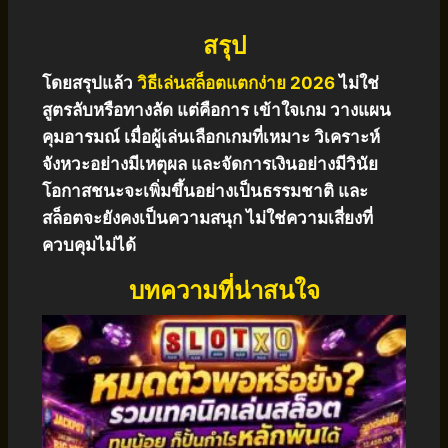
สรุป
โดยสรุปแล้ว
วิธีเล่นสล็อตแตกง่าย 2026
ไม่ใช่
สูตรลับหรือทางลัด แต่คือการ
เข้าใจเกม วางแผน
คุมอารมณ์
เมื่อผู้เล่นเลือกเกมที่เหมาะ วิเคราะห์
จังหวะอย่างมีเหตุผล และจัดการเงินอย่างมีวินัย
โอกาสชนะจะเพิ่มขึ้นอย่างเป็นธรรมชาติ และ
สล็อตจะยังคงเป็นความสนุก ไม่ใช่ความเสี่ยงที่
ควบคุมไม่ได้
บทความที่น่าสนใจ