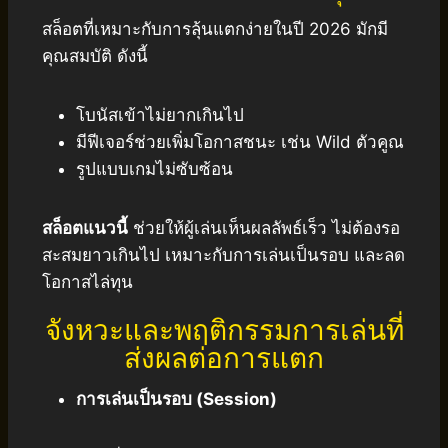
สล็อตที่เหมาะกับการลุ้นแตกง่ายในปี 2026 มักมี
คุณสมบัติ ดังนี้
โบนัสเข้าไม่ยากเกินไป
มีฟีเจอร์ช่วยเพิ่มโอกาสชนะ เช่น Wild ตัวคูณ
รูปแบบเกมไม่ซับซ้อน
สล็อตแนวนี้
ช่วยให้ผู้เล่นเห็นผลลัพธ์เร็ว ไม่ต้องรอ
สะสมยาวเกินไป เหมาะกับการเล่นเป็นรอบ และลด
โอกาสไล่ทุน
จังหวะและพฤติกรรมการเล่นที่
ส่งผลต่อการแตก
การเล่นเป็นรอบ (Session)