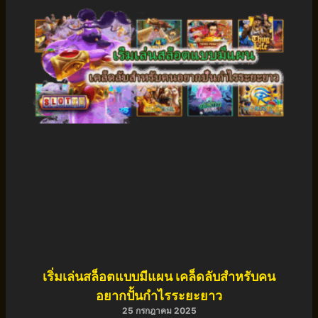
เริ่มเล่นสล็อตแบบมีแผน เคล็ดลับสำหรับคน
อยากปั้นกำไรระยะยาว
25 กรกฎาคม 2025