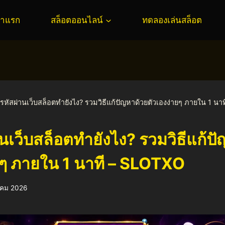
้าแรก
สล็อตออนไลน์
ทดลองเล่นสล็อต
มรหัสผ่านเว็บสล็อตทำยังไง? รวมวิธีแก้ปัญหาด้วยตัวเองง่ายๆ ภายใน 1 น
านเว็บสล็อตทำยังไง? รวมวิธีแก้ป
ยๆ ภายใน 1 นาที – SLOTXO
คม 2026