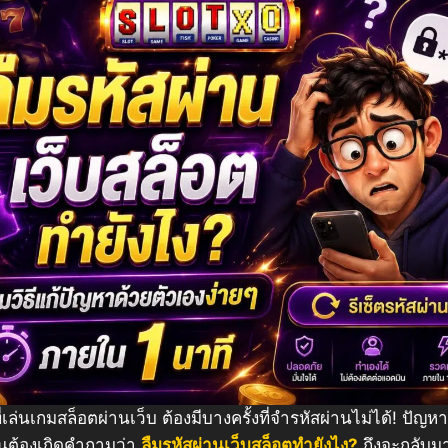
ล่นเกมสล็อตผ่านเว็บ ต้องมีบางครั้งที่จำรหัสผ่านไม่ได้! ปัญห
จนต้องเกิดคำถามว่า
ลืมรหัสผ่านเว็บสล็อตทำยังไง?
ถึงจะกลับมา