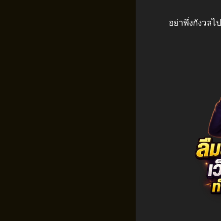
อย่าพึ่งกังวลไป!