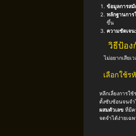
ข้อมูลการสมั
หลักฐานการโ
ขึ้น
ความชัดเจน
วิธีป้อ
ไม่อยากเสียเวลามา
เลือกใช้รห
หลีกเลี่ยงการใช้ร
ตั้งซับซ้อนจนจำ
ผสมตัวเลข
ที่มี
จดจำได้ง่ายเฉพ