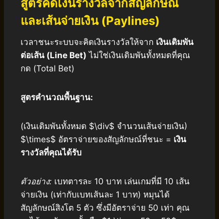
สูตรคิดเงินรางวัลจากสัญลักษณ์
และเส้นจ่ายเงิน (Paylines)
เวลาชนะระบบจะคิดเงินรางวัลให้จาก
เงินเดิมพัน
ต่อเส้น (Line Bet)
ไม่ใช่เงินเดิมพันทั้งหมดที่คุณ
กด (Total Bet)
สูตรคำนวณพื้นฐาน:
(เงินเดิมพันทั้งหมด
$\div$
จำนวนเส้นจ่ายเงิน)
$\times$
อัตราจ่ายของสัญลักษณ์ที่ชนะ =
เงิน
รางวัลที่คุณได้รับ
ตัวอย่าง:
เบทตารละ 10 บาท เล่นเกมที่มี 10 เส้น
จ่ายเงิน (เท่ากับเบทเส้นละ 1 บาท) หมุนได้
สัญลักษณ์สิงโต 5 ตัว ซึ่งมีอัตราจ่าย 50 เท่า คุณ