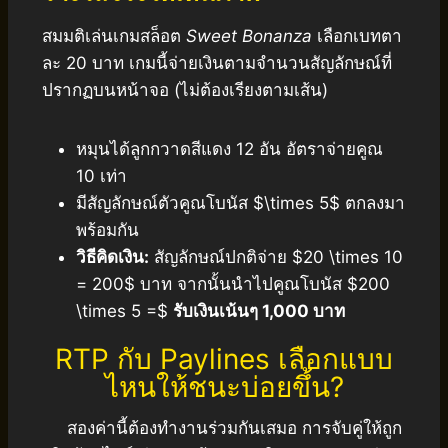
สมมติเล่นเกมสล็อต
Sweet Bonanza
เลือกเบทตา
ละ 20 บาท เกมนี้จ่ายเงินตามจำนวนสัญลักษณ์ที่
ปรากฏบนหน้าจอ (ไม่ต้องเรียงตามเส้น)
หมุนได้ลูกกวาดสีแดง 12 อัน อัตราจ่ายคูณ
10 เท่า
มีสัญลักษณ์ตัวคูณโบนัส
$\times 5$
ตกลงมา
พร้อมกัน
วิธีคิดเงิน:
สัญลักษณ์ปกติจ่าย
$20 \times 10
= 200$
บาท จากนั้นนำไปคูณโบนัส
$200
\times 5 =$
รับเงินเน้นๆ 1,000 บาท
RTP กับ Paylines เลือกแบบ
ไหนให้ชนะบ่อยขึ้น?
สองค่านี้ต้องทำงานร่วมกันเสมอ การจับคู่ให้ถูก