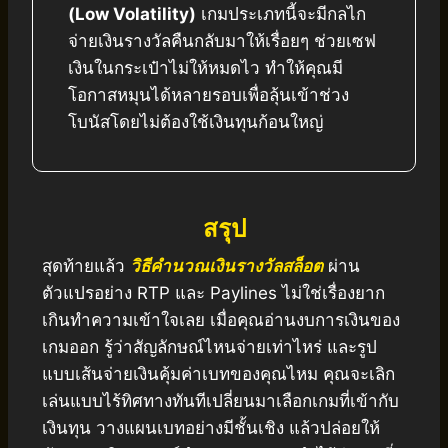
(Low Volatility)
เกมประเภทนี้จะมีกลไก
จ่ายเงินรางวัลคืนกลับมาให้เรื่อยๆ ช่วยเซฟ
เงินในกระเป๋าไม่ให้หมดไว ทำให้คุณมี
โอกาสหมุนได้หลายรอบเพื่อลุ้นเข้าช่วง
โบนัสโดยไม่ต้องใช้เงินทุนก้อนใหญ่
สรุป
สุดท้ายแล้ว
วิธีคำนวณเงินรางวัลสล็อต
ผ่าน
ตัวแปรอย่าง RTP และ Paylines ไม่ใช่เรื่องยาก
เกินทำความเข้าใจเลย เมื่อคุณอ่านงบการเงินของ
เกมออก รู้ว่าสัญลักษณ์ไหนจ่ายเท่าไหร่ และรูป
แบบเส้นจ่ายเงินคุ้มค่าเบทของคุณไหม คุณจะเลิก
เล่นแบบไร้ทิศทางทันทีเปลี่ยนมาเลือกเกมที่เข้ากับ
เงินทุน วางแผนเบทอย่างมีชั้นเชิง แล้วปล่อยให้