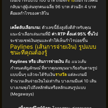
เงินเข้าระบบไป 100 บาท เกมจะ
จ่าย
เงินรางวัลคืน
กลับมาสู่ผู้เล่นทุกคนเฉลี่ย 96 บาท ส่วนอีก 4 บาท
คือผลกำไรของคาสิโน
เคล็ดลับเลือกเกม:
ตัวเลขนี้ยิ่งสูงยิ่งดีสำหรับคุณ
แนะนำเลือกเล่นเกมที่มี
ค่า RTP ตั้งแต่ 95% ขึ้นไป
จะช่วยเซฟเงินทุนและทำให้เห็นกำไรบ่อยขึ้น
Paylines (เส้นการจ่ายเงิน) รูปแบบ
ชนะที่คุณต้องรู้
Paylines หรือ เส้นการจ่ายเงิน
คือ
แนวเส้น
กำหนดสัญลักษณ์
ที่หากคุณหมุนมาเรียงกันตามรูป
แบบนั้นๆ แล้วจะได้รับเงิน
รางวัล
แต่ละเกมมี
จำนวนเส้นจ่ายเงินไม่เท่ากัน บางเกมมีแค่ 10 เส้น
บางเกมพุ่งไปถึงหลักพันหรือหลักแสนรูปแบบ
(Megaways)