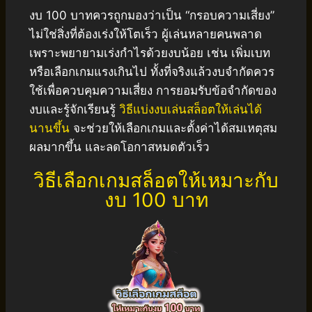
งบ 100 บาทควรถูกมองว่าเป็น “กรอบความเสี่ยง”
ไม่ใช่สิ่งที่ต้องเร่งให้โตเร็ว ผู้เล่นหลายคนพลาด
เพราะพยายามเร่งกำไรด้วยงบน้อย เช่น เพิ่มเบท
หรือเลือกเกมแรงเกินไป ทั้งที่จริงแล้วงบจำกัดควร
ใช้เพื่อควบคุมความเสี่ยง การยอมรับข้อจำกัดของ
งบและรู้จักเรียนรู้
วิธีแบ่งงบเล่นสล็อตให้เล่นได้
นานขึ้น
จะช่วยให้เลือกเกมและตั้งค่าได้สมเหตุสม
ผลมากขึ้น และลดโอกาสหมดตัวเร็ว
วิธีเลือกเกมสล็อตให้เหมาะกับ
งบ 100 บาท