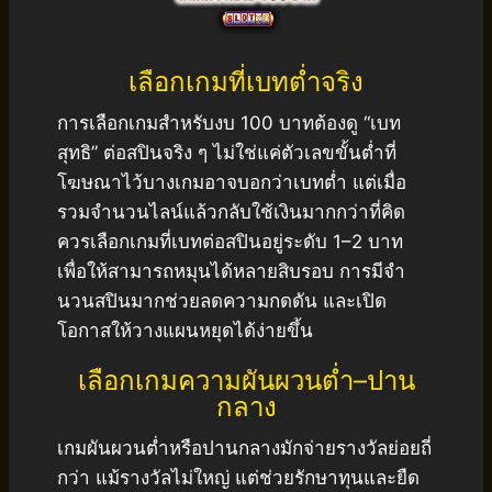
เลือกเกมที่เบทต่ำจริง
การเลือกเกมสำหรับงบ 100 บาทต้องดู “เบท
สุทธิ” ต่อสปินจริง ๆ ไม่ใช่แค่ตัวเลขขั้นต่ำที่
โฆษณาไว้บางเกมอาจบอกว่าเบทต่ำ แต่เมื่อ
รวมจำนวนไลน์แล้วกลับใช้เงินมากกว่าที่คิด
ควรเลือกเกมที่เบทต่อสปินอยู่ระดับ 1–2 บาท
เพื่อให้สามารถหมุนได้หลายสิบรอบ การมีจำ
นวนสปินมากช่วยลดความกดดัน และเปิด
โอกาสให้วางแผนหยุดได้ง่ายขึ้น
เลือกเกมความผันผวนต่ำ–ปาน
กลาง
เกมผันผวนต่ำหรือปานกลางมักจ่ายรางวัลย่อยถี่
กว่า แม้รางวัลไม่ใหญ่ แต่ช่วยรักษาทุนและยืด