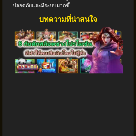
ปลอดภัยและมีระบบมากขึ้
บทความที่น่าสนใจ