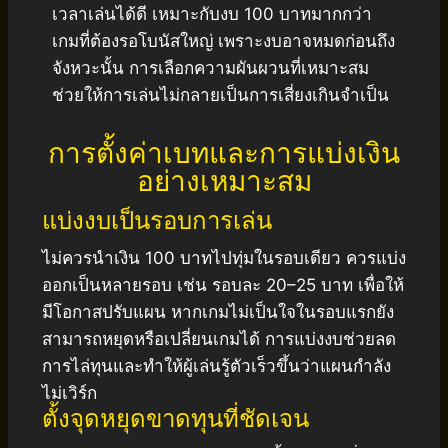
เวลาเล่นได้ดี เหมาะกับงบ 100 บาทมากกว่า
เกมที่ต้องรอโบนัสใหญ่ เพราะงบอาจหมดก่อนถึง
จังหวะนั้น การเลือกความผันผวนที่เหมาะสม
ช่วยให้การเล่นไม่กลายเป็นการเสี่ยงเกินจำเป็น
การตั้งค่าเบทและการแบ่งเงิน
อย่างเหมาะสม
แบ่งงบเป็นรอบการเล่น
ไม่ควรนำเงิน 100 บาทไปทุ่มในรอบเดียว ควรแบ่ง
ออกเป็นหลายรอบ เช่น รอบละ 20–25 บาท เพื่อให้
มีโอกาสปรับแผน หากเกมไม่เป็นใจในรอบแรกยัง
สามารถหยุดหรือเปลี่ยนเกมได้ การแบ่งงบช่วยลด
การไล่ทุนและทำให้ผู้เล่นรู้ตัวเร็วขึ้นว่าแผนกำลัง
ไม่เวิร์ก
ตั้งจุดหยุดขาดทุนที่ชัดเจน