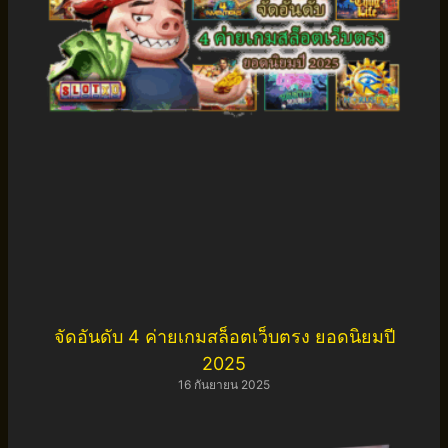
จัดอันดับ 4 ค่ายเกมสล็อตเว็บตรง ยอดนิยมปี
2025
16 กันยายน 2025