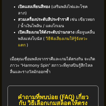
เปิดแสงเทียนสีทอง
(เสริมพลังไฟและโชค
ลาภ)
สวมเครื่องประดับสีประจำราศี
เช่น เขียวหยก
/ น้ำเงินไพลิน / แดงโกเมน
เปิดเสียงเกมให้ดังระดับปานกลาง
เพื่อจูนคลื่น
พลังแห่งโบนัส (
วิธีฟังเสียงเกมให้รู้จังหวะ
แตก
)
เมื่อคุณเชื่อมพลังจากราศีและเกมได้ตรงกัน จะเกิด
ภาวะ “Harmony Spin” สภาวะที่ทุกสปินรู้สึกไหล
ลื่นและรางวัลมักออกซ้ำ
คำถามที่พบบ่อย (FAQ) เกี่ยว
กับ วิธีเลือกเกมสล็อตให้ตรง