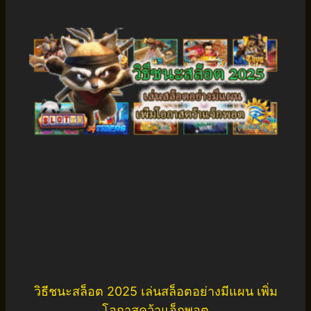
วิธีชนะสล็อต 2025 เล่นสล็อตอย่างมีแผน เพิ่ม
โอกาสคว้าแจ็กพอต