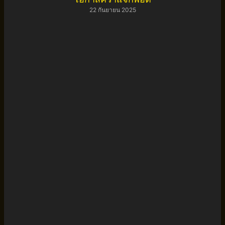
22 กันยายน 2025