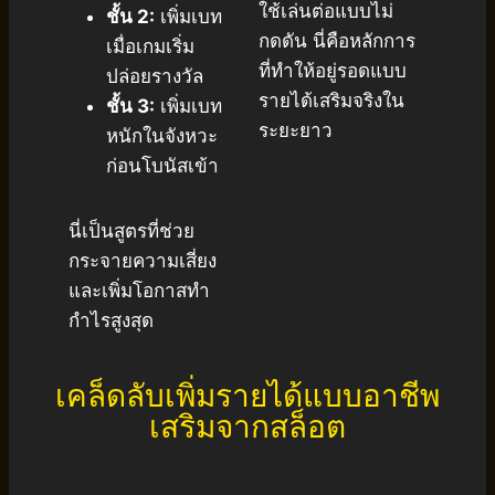
ใช้เล่นต่อแบบไม่
ชั้น 2:
เพิ่มเบท
กดดัน นี่คือหลักการ
เมื่อเกมเริ่ม
ที่ทำให้อยู่รอดแบบ
ปล่อยรางวัล
รายได้เสริมจริงใน
ชั้น 3:
เพิ่มเบท
ระยะยาว
หนักในจังหวะ
ก่อนโบนัสเข้า
นี่เป็นสูตรที่ช่วย
กระจายความเสี่ยง
และเพิ่มโอกาสทำ
กำไรสูงสุด
เคล็ดลับเพิ่มรายได้แบบอาชีพ
เสริมจากสล็อต