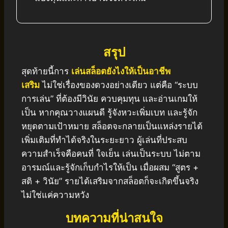
สรุป
สุดท้ายนี้การ
เล่นสล็อตยังไงให้เป็นอาชีพ
เสริม
ไม่ใช่เรื่องของดวงอย่างเดียว แต่คือ “ระบบ
การเล่น” ที่ต้องมีวินัย ควบคุมทุน และอ่านเกมให้
เป็น หากคุณวางแผนดี รู้จังหวะเพิ่มเบท และรู้จัก
หยุดตามเป้าหมาย สล็อตจะกลายเป็นแหล่งรายได้
เพิ่มเติมที่ทำได้จริงในระยะยาว ผู้เล่นที่ประสบ
ความสำเร็จคือคนที่ ใจเย็น เล่นเป็นระบบ ไม่ตาม
อารมณ์และรู้จักเก็บกำไรให้เป็น เมื่อผสม “สูตร +
สติ + วินัย” รายได้เสริมจากสล็อตก็จะเกิดขึ้นจริง
ไม่ใช่แค่ความหวัง
บทความที่น่าสนใจ