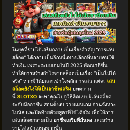
ในยุคที่รายได้เสริมกลายเป็นเรื่องสำคัญ “การเล่น
สล็อต” ได้กลายเป็นอีกหนึ่งทางเลือกที่หลายคนใช้
ทำเงิน เพราะระบบเกมในปี 2025 พัฒนาดีขึ้น
ทำให้การสร้างกำไรจากสล็อตเป็นเรื่อง “เป็นไปได้
จริง” หากมีวินัยและเข้าใจหลักการเล่น แต่จะ
เล่น
สล็อตยังไงให้เป็นอาชีพเสริม
บทความ
นี้
SLOTXO
จะพาคุณไปดูวิธีคิดแบบผู้เล่นสล็อต
ระดับมืออาชีพ สอนตั้งงบ วางแผนเกม อ่านจังหวะ
โบนัส และปิดท้ายด้วยสูตรที่ใช้ได้จริง เพื่อให้การ
เล่นสล็อตกลายเป็น
อาชีพเสริมที่มั่นคง
และสร้าง
รายได้สม่ำเสมอมากขึ้น