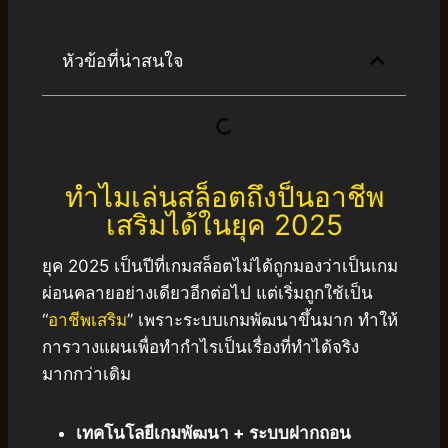
หัวข้อที่น่าสนใจ
ทำไมเล่นสล็อตถึงป็นอาชีพ
เสริมได้ในยุค 2025
ยุค 2025 เป็นปีที่เกมสล็อตไม่ได้ถูกมองว่าเป็นเกม
ผ่อนคลายอย่างเดียวอีกต่อไป แต่เริ่มถูกใช้เป็น
“
อาชีพเสริม
” เพราะระบบเกมพัฒนาขึ้นมาก ทำให้
การวางแผนเพื่อทำกำไรเป็นเรื่องที่ทำได้จริง
มากกว่าเดิม
เทคโนโลยีเกมพัฒนา + ระบบฝากถอน