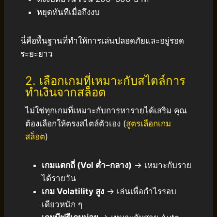
หยุดทันทีเมื่อถึงงบ
นี่คือพื้นฐานที่ทำให้การเล่นปลอดภัยและอยู่รอด
ระยะยาว
2. เลือกเกมที่เหมาะกับสไตล์การ
ทำเงินจากสล็อต
ไม่ใช่ทุกเกมที่เหมาะกับการหารายได้เสริม คุณ
ต้องเลือกให้ตรงสไตล์ตัวเอง (
สูตรเลือกเกม
สล็อต
)
เกมแตกถี่ (Vol ต่ำ–กลาง)
→ เหมาะกับราย
ได้รายวัน
เกม Volatility สูง
→ เล่นเพื่อกำไรรอบ
เดียวหนัก ๆ