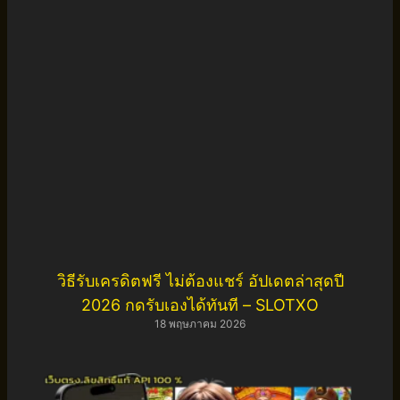
วิธีรับเครดิตฟรี ไม่ต้องแชร์ อัปเดตล่าสุดปี
2026 กดรับเองได้ทันที – SLOTXO
18 พฤษภาคม 2026