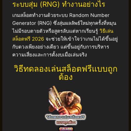
ระบบสุ่ม (RNG) ทำงานอย่างไร
เกมสล็อตทำงานด้วยระบบ Random Number
Generator (RNG) ซึ่งสุ่มผลลัพธ์ใหม่ทุกครั้งที่หมุน
ไม่มีรอบตายตัวหรือสูตรลับแต่หากเรียนรู้
วิธีเล่น
สล็อตฟรี 2026
จะช่วยให้เข้าใจว่าเกมไม่ได้ขึ้นอยู่
กับดวงเพียงอย่างเดียว แต่ขึ้นอยู่กับการบริหาร
ความเสี่ยงและการตั้งงบเมื่อเล่นจริง
วิธีทดลองเล่นสล็อตฟรีแบบถูก
ต้อง