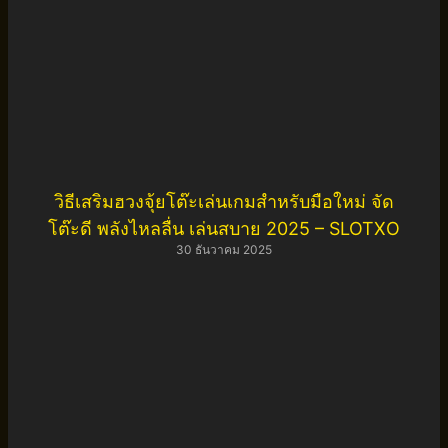
วิธีเสริมฮวงจุ้ยโต๊ะเล่นเกมสำหรับมือใหม่ จัด
โต๊ะดี พลังไหลลื่น เล่นสบาย 2025 – SLOTXO
30 ธันวาคม 2025