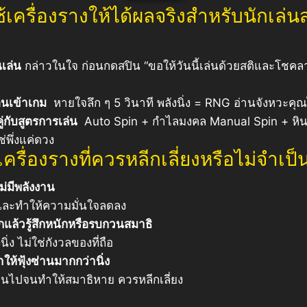
ใช้เครื่องรางให้ได้ผลจริงสำหรับนักเล่น
นเล่น
กล่าวในใจ ก่อนกดสปิน “ขอให้วันนี้เล่นด้วยสติและโชคลาภ
่อนเข้าเกม
หายใจลึก ๆ 5 วินาที พลังนิ่ง = RNG อ่านจังหวะคุณไ
คู่กับสูตรการเล่น
Auto Spin + กำไลมงคล Manual Spin + หินพ
ช่พึ่งแค่ดวง
เครื่องรางที่ควรหลีกเลี่ยงหรือไม่จำเป็
่มีพลังงาน
และทำให้ความมั่นใจลดลง
พกแล้วรู้สึกหนักหรือรบกวนสมาธิ
ิ่ง ไม่ใช่กังวลของที่ถือ
ทำให้ฟุ้งซ่านมากกว่านิ่ง
กินไปจนทำให้สมาธิหาย ควรหลีกเลี่ยง