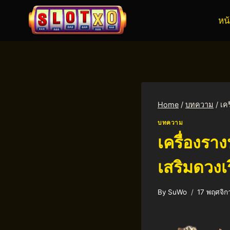
หน
Home
/
บทความ
/
เค
บทความ
เครื่องรา
เสริมดวงเ
By
SuWo
17 พฤศจิ