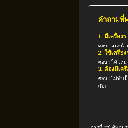
คำถามที่พ
1. มีเครื่อง
ตอบ : แนะนำกำ
2. ใช้เครื่อ
ตอบ : ได้ เหม
3. ต้องมีเค
ตอบ : ไม่จำเป
เดิม
จากที่เราได้พูดม