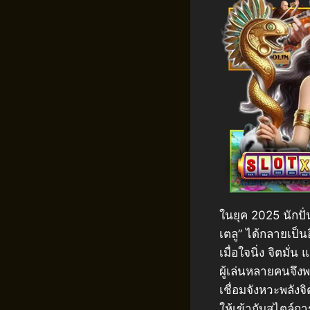
ในยุค 2025 นักปั่
เตลู” ได้กลายเป็น
เมื่อใจนิ่ง จิตมั
ผู้เล่นหลายคนจึง
เชื่อมจังหวะพลังจ
ให้เข้ากับสไตล์ก