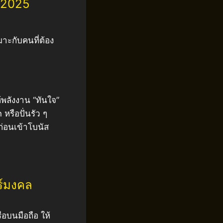
ต 2025
มาะกับคนที่ต้อง
ห้พลังงาน “ทันใจ”
หรือปั่นรัว ๆ
นก่อนเข้าโบนัส
อร์มงคล
ือบนมือถือ ให้