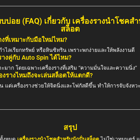
บบ่อย (FAQ) เกี่ยวกับ
เครื่องรางนำโชคสำห
สล็อต
รางที่เหมาะกับมือใหม่ไหม?
ไลเรียกทรัพย์ หรือหินซิทริน เพราะพกง่ายและให้พลังงานดี
งรางคู่กับ Auto Spin ได้ไหม?
าะมาก โดยเฉพาะเครื่องรางที่เสริม “ความมั่นใจและความนิ่ง”
รื่องรางไหมถึงจะเล่นสล็อตให้แตกดี?
็น แต่เครื่องรางช่วยให้จิตนิ่งและโฟกัสดีขึ้น ทำให้การจับจังห
สรุป
าทั้งหมด
เครื่องรางนำโชคสำหรับนักปั่นสล็อต
ไม่ใช่เวทมนตร์ แ