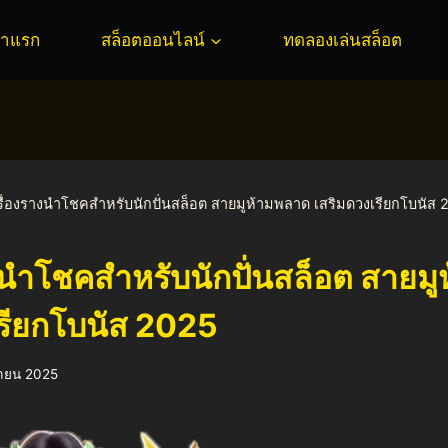
้าแรก
สล็อตออนไลน์
ทดลองเล่นสล็อต
รื่องรางนำโชคสำหรับนักปั่นสล็อต สายมูห้ามพลาด เสริมดวงเรียกโบนัส
งนำโชคสำหรับนักปั่นสล็อต สายม
รียกโบนัส 2025
กายน 2025