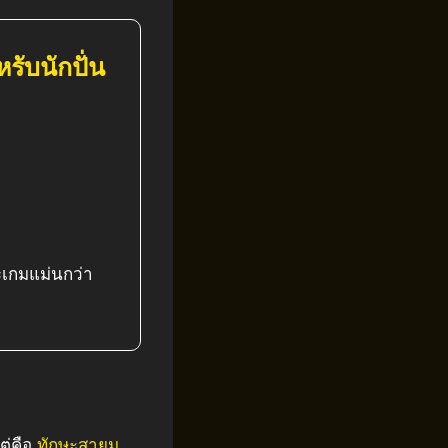
รับนักปั่น
วะเกมแม่นกว่า
ต่คือ
ทักษะสายมู