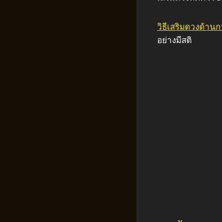
วิธีเสริมดวงด้านก
อย่างมีสติ