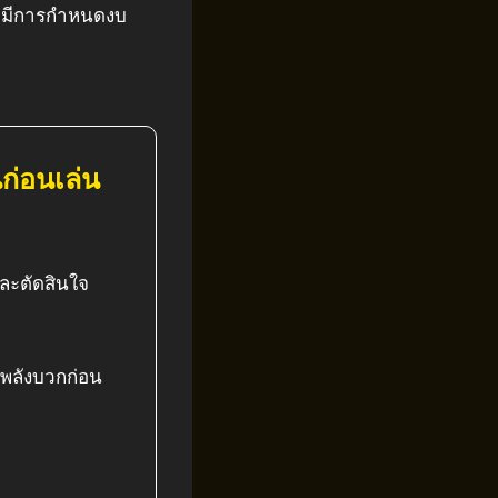
ม่มีการกำหนดงบ
นก่อนเล่น
และตัดสินใจ
งพลังบวกก่อน