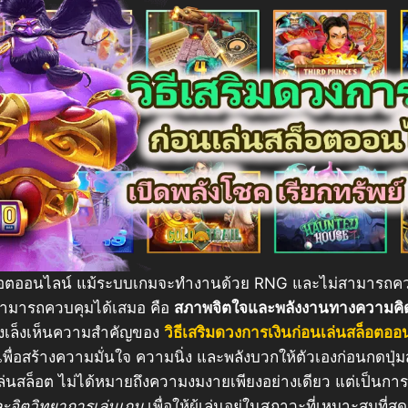
อตออนไลน์ แม้ระบบเกมจะทำงานด้วย RNG และไม่สามารถควบ
เล่นสามารถควบคุมได้เสมอ คือ
สภาพจิตใจและพลังงานทางความคิดก
งเล็งเห็นความสำคัญของ
วิธีเสริมดวงการเงินก่อนเล่นสล็อตออ
่เพื่อสร้างความมั่นใจ ความนิ่ง และพลังบวกให้ตัวเองก่อนกดปุ่
่นสล็อต ไม่ได้หมายถึงความงมงายเพียงอย่างเดียว แต่เป็นก
และจิตวิทยาการเล่นเกม
เพื่อให้ผู้เล่นอยู่ในสภาวะที่เหมาะสมที่ส