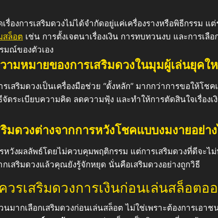
รื่องการเสริมดวงไม่ได้จำกัดอยู่แค่เครื่องรางหรือพิธีกรรม แต
กมสล็อต
เช่น การตั้งเจตนาเรื่องเงิน การทบทวนงบ และการเลือกช
รมณ์ของตัวเอง
วามหมายของการเสริมดวงในมุมผู้เล่นยุคให
การเสริมดวงเป็นเครื่องมือช่วย “ตั้งหลัก” มากกว่าการขอให้โชค
ธีจัดระเบียบความคิด ลดความฟุ้ง และทำให้การตัดสินใจเรื่องเง
สริมดวงต่างจากการหวังโชคแบบงมงายอย่าง
วังผลลัพธ์โดยไม่ควบคุมพฤติกรรม แต่การเสริมดวงที่ดีจะไม่ท
เสริมดวงแล้วคุณยังรู้จักหยุด นั่นคือเสริมดวงอย่างถูกวิธี
ควรเสริมดวงการเงินก่อนเล่นสล็อตออ
จำนวนมากเลือกเสริมดวงก่อนเล่นสล็อต ไม่ใช่เพราะต้องการเอา