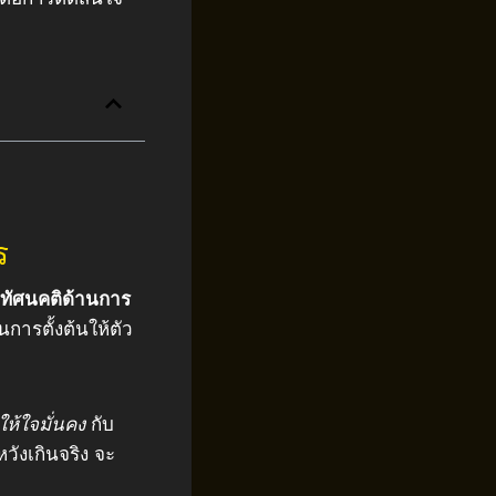
ร
ะทัศนคติด้านการ
นการตั้งต้นให้ตัว
ให้ใจมั่นคง
กับ
หวังเกินจริง จะ