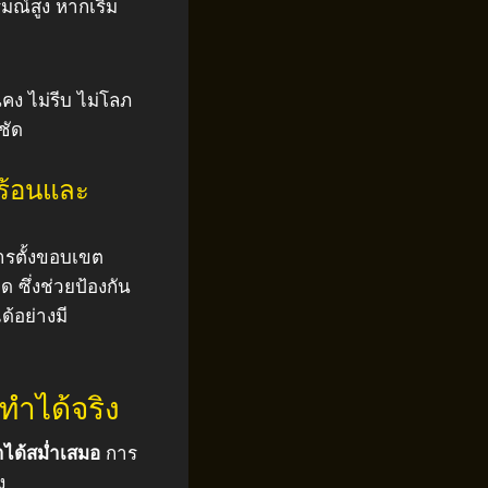
มณ์สูง หากเริ่ม
่นคง ไม่รีบ ไม่โลภ
ชัด
ร้อนและ
ารตั้งขอบเขต
ด ซึ่งช่วยป้องกัน
ด้อย่างมี
ทำได้จริง
ำได้สม่ำเสมอ
การ
ง