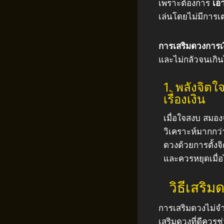
เพราะต้องการ
เอ
เล่นโดยไม่มีการเ
การเสริมดวงการเ
และไม่กลัวจนเกินไ
1. พลังจิตใ
เรื่องเงิน
เมื่อใจสงบ สม
วิเคราะห์มากกว่า
ดวงด้วยการตั้งจิต
และควรหยุดเมื่อ
วิธีเสริ
การเสริมดวงไม่จำ
เสริมดวงที่ดีควรช