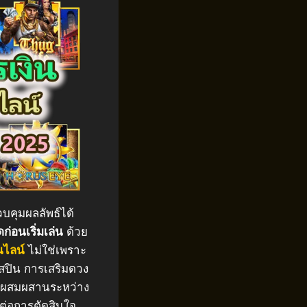
คุมผลลัพธ์ได้
่อนเริ่มเล่น
ด้วย
นไลน์
ไม่ใช่เพราะ
มสปิน การเสริมดวง
ารผสมผสานระหว่าง
ุดต่อการตัดสินใจ