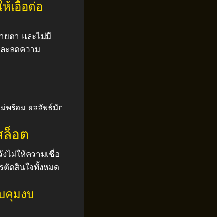
้เอื้อต่อ
สบายตา และไม่มี
่งและลดความ
่พร้อม ผลลัพธ์มัก
สล็อต
งไม่ให้ความเชื่อ
รตัดสินใจทั้งหมด
วบคุมงบ