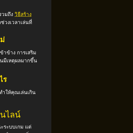
่รวมถึง
วิธีสร้าง
่วงเวลาเล่นที่
ม่
เข้าข้าง การเสริม
ินมีเหตุผลมากขึ้น
ไร
ำให้คุณเล่นเกิน
นไลน์
ชนะระบบเกม แต่