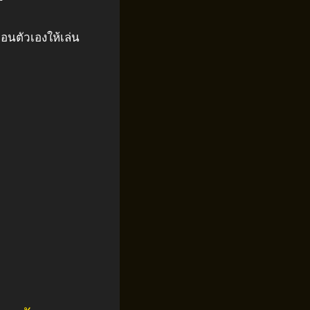
ตือนตัวเองให้เล่น