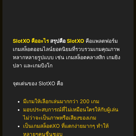
SlotXO คืออะไร
สรุปคือ
SlotXO
คือแพลตฟอร์ม
เกมสล็อตออนไลน์ยอดนิยมที่รวบรวมเกมคุณภาพ
หลากหลายรูปแบบ เช่น เกมสล็อตคลาสสิก เกมยิง
ปลา และเกมบิงโก
จุดเด่นของ SlotXO คือ
มีเกมให้เลือกเล่นมากกว่า 200 เกม
มอบประสบการณ์ที่ไม่เหมือนใครให้กับผู้เล่น
ไม่ว่าจะเป็นภาพหรือเสียงของเกม
เป็นเกมสล็อตXO ที่แตกง่ายมากๆ ทำให้
หลายๆคนชื่นชอบ