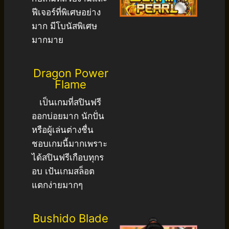
ฟีเจอร์ที่พิเศษอย่าง
มาก มีโบนัสพิเศษ
มากมาย
Dragon Power
Flame
เป็นเกมที่สปินฟรี
ออกบ่อยมาก นักปั่น
หรือผู้เล่นต่างชื่น
ชอบเกมนี้มากเพราะ
ได้สปินฟรีเกือบทุกร
อบ เป้นเกมสล็อต
แตกง่ายมากๆ
Bushido Blade