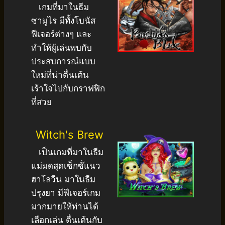
เกมที่มาในธีม
ซามูไร มีทั้งโบนัส
ฟีเจอร์ต่างๆ และ
ทำให้ผู้เล่นพบกับ
ประสบการณ์แบบ
ใหม่ที่น่าตื่นเต้น
เร้าใจไปกับกราฟฟิก
ที่สวย
Witch's Brew
เป็นเกมที่มาในธีม
แม่มดสุดเซ็กซ๊่แนว
ฮาโลวีน มาในธีม
ปรุงยา มีฟีเจอร์เกม
มากมายให้ท่านได้
เลือกเล่น ตื่นเต้นกับ