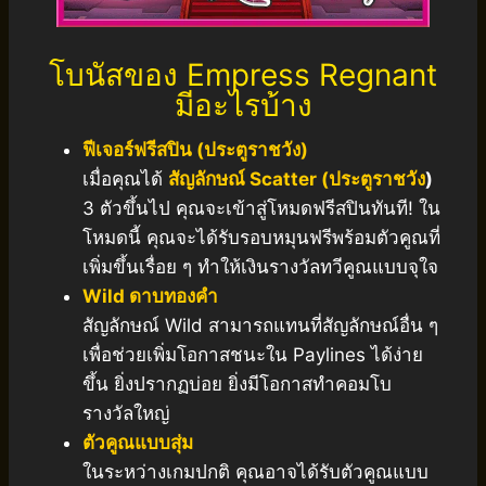
โบนัสของ Empress Regnant
มีอะไรบ้าง
ฟีเจอร์ฟรีสปิน (ประตูราชวัง)
เมื่อคุณได้
สัญลักษณ์ Scatter (ประตูราชวัง
)
3 ตัวขึ้นไป คุณจะเข้าสู่โหมดฟรีสปินทันที! ใน
โหมดนี้ คุณจะได้รับรอบหมุนฟรีพร้อมตัวคูณที่
เพิ่มขึ้นเรื่อย ๆ ทำให้เงินรางวัลทวีคูณแบบจุใจ
Wild ดาบทองคำ
สัญลักษณ์ Wild สามารถแทนที่สัญลักษณ์อื่น ๆ
เพื่อช่วยเพิ่มโอกาสชนะใน Paylines ได้ง่าย
ขึ้น ยิ่งปรากฏบ่อย ยิ่งมีโอกาสทำคอมโบ
รางวัลใหญ่
ตัวคูณแบบสุ่ม
ในระหว่างเกมปกติ คุณอาจได้รับตัวคูณแบบ