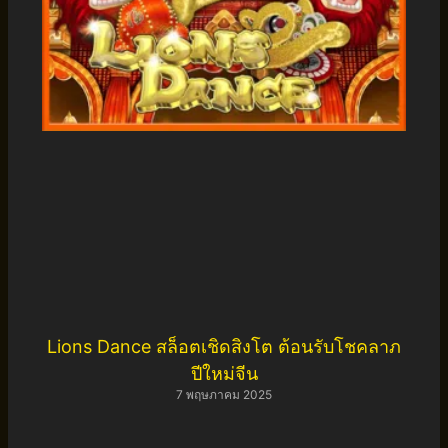
Lions Dance สล็อตเชิดสิงโต ต้อนรับโชคลาภ
ปีใหม่จีน
7 พฤษภาคม 2025