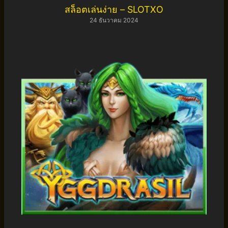
สล็อตเล่นง่าย – SLOTXO
24 ธันวาคม 2024