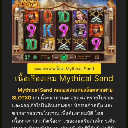
ทดลองเล่นสล็อต Mythical Sand
เนื้อเรื่องเกม Mythical Sand
Mythical Sand ทดลองเล่นเกมสล็อตจากค่าย
SLOTXO
เกมนี้จะพาท่านตะลุยทะเลทรายโบราณ
และผจญภัยไปในดินแดนของ นักรบเจ้าหญิง และ
ซากอารยธรรมโบราณ เพื่อค้นหาสมบัติ โดย
เนื้อหาจะกล่าวถึงเรื่องราวของเกมเริ่มต้นที่การเดิน