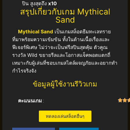
ปิน สูงสุดถึง
x10
สรุปเกี่ยวกับเกม Mythical
Sand
Mythical Sand
เป็นเกมสล็อตธีมทะเลทราย
ที่มาพร้อมความเข้มข้น ทั้งในด้านเนื้อเรื่องและ
ฟีเจอร์พิเศษ ไม่ว่าจะเป็นฟรีสปินสุดคุ้ม ตัวคูณ
รางวัล Wild ขยายรีลและโอกาสแจ็คพอตแตกถี่
เหมาะกับผู้เล่นที่ชอบเกมสไตล์ผจญภัยและอยากทำ
กำไรจริงจัง
ข้อมูลผู้ใช้งานรีวิวเกม
คะแนนเกม
:
ทดลองเล่นสล็อตอื่นๆ