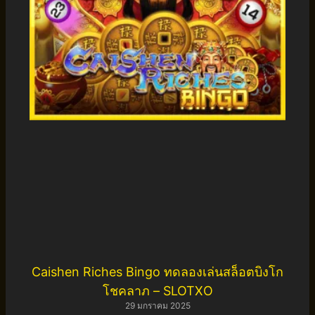
Caishen Riches Bingo ทดลองเล่นสล็อตบิงโก
โชคลาภ – SLOTXO
29 มกราคม 2025