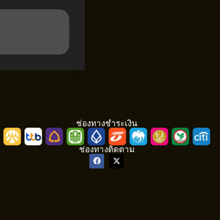
ช่องทางชำระเงิน
ช่องทางติดตาม