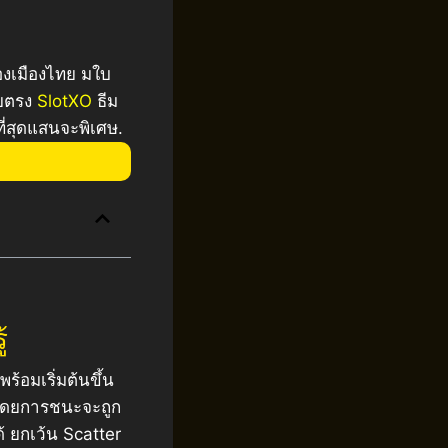
ของเมืองไทย มใบ
ดยตรง
SlotXO
ธีม
่สุดแสนจะพิเศษ.
้
้อมเริ่มต้นขึ้น
น โดยการชนะจะถูก
้ ยกเว้น Scatter