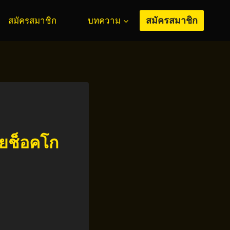
สมัครสมาชิก
สมัครสมาชิก
บทความ
ายช็อคโก