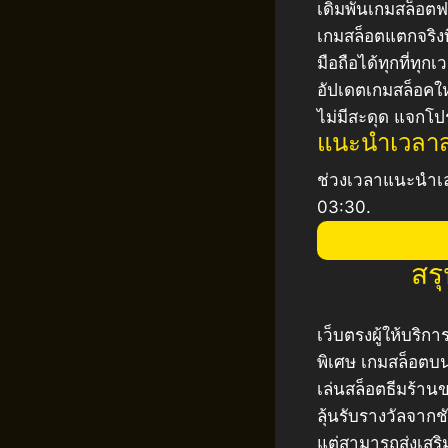
เดิมพันเกมสล็อตฟ
เกมสล็อตแตกจริงที่
มือถือได้ทุกที่ทุ
อัปเดตเกมสล็อคใหม
ไม่มีสะดุด แจกโป
แนะนำเวลาส
ช่วงเวลาแนะนำเล่
03:30.
สร
เว็บตรงผู้ให้บริกา
พิเศษ เกมสล็อตบ
เล่นสล็อตธีมร้า
ลุ้นรับรางวัลจากช
แต่สามารถส่งเสริม