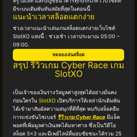
ทรูวอเลท และบัญชีธนาคารทุกประเภท เว็บไซต์ที่
มีระบบเดิมพันทันสมัยที่สุดในตอนนี้.
แนะนำเวลาสล็อตแตกง่าย
ช่วงเวลาแนะนำเล่นเกมสล็อตแตกง่ายเว็บไซต์
SlotXO แห่งนี้ : ช่วงเช้า เวลาประมาณ 05:00 –
09:00.
ทดลองเล่นสล็อต
สรุป รีวิวเกม Cyber Race เกม
SlotXO
เป็นเจ้าของเงินรางวัลมูลค่าสูงสุดได้อย่างมั่นคง
ก่อนใครใน
SlotXO
เปิดบริการให้เหล่านักเดิมพัน
ได้เข้ามาสัมผัสความสนุกที่ดีที่สุด พบกับสล็อตธีม
การแข่งขันไซเบอร์
รีวิวเกม Cyber Race
มีแจ็ค
พอตที่เพิ่มมูลค่าเงินสดได้มหาศาล ซึ่งเป็นวิดีโอ
สล็อต 5×3 และมีเพย์ไลน์ที่มอบชัยชนะได้รวม 25