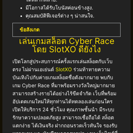
มีโอกาสได้รับโบนัสค่อนข้างสูง.
คุณสมบัติฟีเจอร์ต่าง ๆ น่าสนใจ.
ข้อสังเกต
เล่นเกมสล็อต Cyber Race
โดย SlotXO ดียังไง
เปิดโลกสู่ประสบการณ์ครั้งแรกเล่นสล็อตกับเว็บ
ตรง ไม่ผ่านเอเย่นต์
SlotXO
ร่วมท้าทายความ
บันเทิงไปกับค่ายเกมสล็อตชื่อดังมากมาย พบกับ
เกม Cyber Race ที่มาพร้อมรางวัลใหญ่มากมาย
สามารถสร้างรายได้อย่างไร้ขีดจำกัด เว็บที่พร้อม
อัปเดตเกมใหม่ให้ทุกท่านได้ทดลองเล่นก่อนใคร
เปิดให้บริการ 24 ชั่วโมง คุณภาพชั้นนำ มีระบบ
รักษาความปลอดภัยสูง สามารถเชื่อถือได้ สล็อต
แตกง่าย ได้เงินจริง ฝากถอนรวดเร็วทันใจ รองรับ