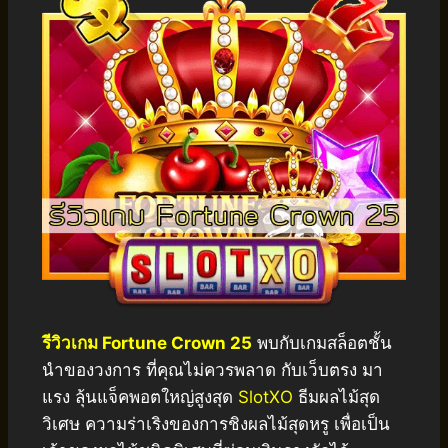
รีวิวเกม Fortune Crown 25
พบกับเกมสล็อตชั้น
นำของวงการ ที่คุณไม่ควรพลาด กับเว็บตรง มา
แรง ลุ้นแจ็คพอตใหญ่สูงสุด
SlotXO
ธีมผลไม้สุด
วิเศษ ความร่าเริงของการชิงผลไม้สุดหรู เพื่อเป็น