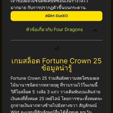
เจ้าของผลไม้ชนิดพิเศษที่ซ่อนเงินรางวัลไว้
มากมาย กับการปรากฏตัวขึ้นบนกระดาน.
สมัคร SlotXO
หัวข้อเกี่ยวกับ Four Dragons
เกมสล็อต Fortune Crown 25
ข้อมูลน่ารู้
Fortune Crown 25 ร่วมสัมผัสความสดใสของผล
ไม้นานาชนิดจากหลายฤดู ที่รวบรวมไว้ในเกมนี้
วิดีโอสล็อต 5 วงล้อ 3 แถว วางเดิมพันบนเส้นจ่าย
เงินคงที่ทั้งหมด 25 เพย์ไลน์ โดยการชนะทั้งหมดจะ
ถูกจ่ายเงินจากทางซ้ายไปยังทางขวา สัญลักษณ์
Wild จะแทนที่สัญลักษณ์อื่นได้ทั้งหมด ยกเว้น