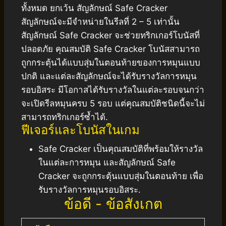
ทั้งหมด ยกเว้น สัญลักษณ์ Safe Cracker
สัญลักษณ์จะมีจำหน่ายในรีลที่ 2 – 5 เท่านั้น
สัญลักษณ์ Safe Cracker จะช่วยทริกเกอร์โบนัสที่
ปลอดภัย คุณสมบัติ Safe Cracker โบนัสสามารถ
ถูกกระตุ้นได้แบบสุ่มในตอนท้ายของการหมุนแบบ
ปกติ และแต่ละสัญลักษณ์จะได้รับรางวัลการหมุน
รอบอิสระ มีโอกาสได้รับรางวัลในแต่ละรอบจนกว่า
จะเปิดรีลหมุนครบ 5 รอบ แต่คุณสมบัติชนิดนี้จะไม่
สามารถทริกเกอร์ซ้ำได้.
ฟีเจอร์และโบนัสในเกม
Safe Cracker เป็นคุณสมบัติที่พร้อมให้รางวัล
ในแต่ละการหมุน และสัญลักษณ์ Safe
Cracker จะถูกกระตุ้นแบบสุ่มในตอนท้าย เพื่อ
รับรางวัลการหมุนรอบอิสระ.
ข้อดี - ข้อสังเกต