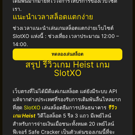
เดิมพันมากมายที่ไว้ใจการให้บริการของเว็บไซต์
เรา.
แนะนำเวลาสล็อตแตกง่าย
ช่วงเวลาแนะนำเล่นเกมสล็อตแตกง่ายเว็บไซต์
SlotXO แห่งนี้ : ช่วงเที่ยง เวลาประมาณ 12:00 –
14:00.
ทดลองเล่นสล็อต
สรุป รีวิวเกม Heist เกม
SlotXO
เว็บตรงที่ไม่ได้มีดีแค่เกมสล็อต แต่ยังมีระบบ API
แท้จากต่างประเทศที่รองรับการเดิมพันลื่นไหลมาก
ที่สุด
SlotXO
เล่นสล็อตธีมการปล้นธนาคาร
รีวิว
เกม Heist
วิดีโอสล็อต 5 รีล 3 แถว มีเพย์ไลน์
สำหรับการจ่ายเงินเมื่อชนะทั้งหมด 20 เพย์ไลน์
ฟีเจอร์ Safe Cracker เป็นตัวเด่นของเกมนี้ที่จะ