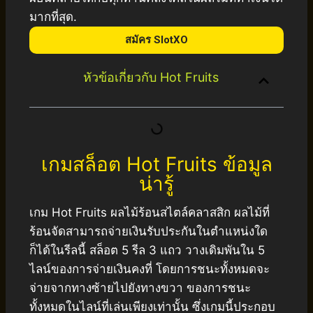
มากที่สุด.
สมัคร SlotXO
หัวข้อเกี่ยวกับ Hot Fruits
เกมสล็อต Hot Fruits ข้อมูล
น่ารู้
เกม Hot Fruits ผลไม้ร้อนสไตล์คลาสสิก ผลไม้ที่
ร้อนจัดสามารถจ่ายเงินรับประกันในตำแหน่งใด
ก็ได้ในรีลนี้ สล็อต 5 รีล 3 แถว วางเดิมพันใน 5
ไลน์ของการจ่ายเงินคงที่ โดยการชนะทั้งหมดจะ
จ่ายจากทางซ้ายไปยังทางขวา ของการชนะ
ทั้งหมดในไลน์ที่เล่นเพียงเท่านั้น ซึ่งเกมนี้ประกอบ