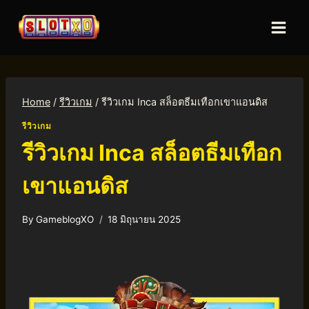
Home
/
รีวิวเกม
/
รีวิวเกม Inca สล็อตธีมเทือกเขาแอนดิส
รีวิวเกม
รีวิวเกม Inca สล็อตธีมเทือก
เขาแอนดิส
By
GameblogXO
18 มิถุนายน 2025