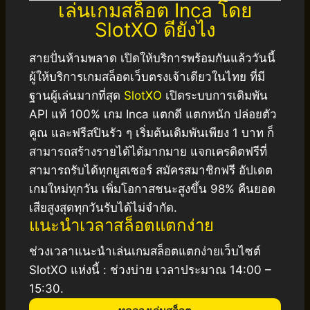
เล่นเกมสล็อต Inca โดย
SlotXO ดียังไง
สายปั่นห้ามพลาด เปิดให้บริการพร้อมกันแล้ววันนี้
ผู้ให้บริการเกมสล็อตเว็บตรงเจ้าเดียวในไทย ที่มี
ฐานผู้เล่นมากที่สุด
SlotXO
เปิดระบบการเดิมพัน
API แท้ 100% เกม Inca แตกดี แตกหนัก ปล่อยตัว
คูณ และฟรีสปินรัว ๆ เริ่มต้นเดิมพันเพียง 1 บาท ก็
สามารถสร้างรายได้ได้มากมาย แจกเครดิตฟรีที่
สามารถรับได้ทุกยูสเซอร์ สมัครสมาชิกฟรี อัปเดต
เกมใหม่ทุกวัน เพิ่มโอกาสชนะสูงขึ้น 98% คืนยอด
เสียสูงสุดทุกวันรับได้ไม่จำกัด.
แนะนำเวลาสล็อตแตกง่าย
ช่วงเวลาแนะนำเล่นเกมสล็อตแตกง่ายเว็บไซต์
SlotXO แห่งนี้ : ช่วงบ่าย เวลาประมาณ 14:00 –
15:30.