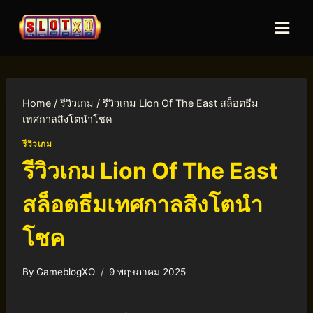
Home
/
รีวิวเกม
/
รีวิวเกม Lion Of The East สล็อตธีม
เทศกาลสิงโตนำโชค
รีวิวเกม
รีวิวเกม Lion Of The East
สล็อตธีมเทศกาลสิงโตนำ
โชค
By
GameblogXO
9 พฤษภาคม 2025