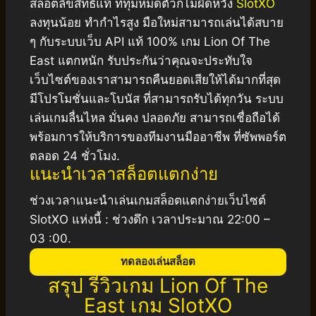
สล็อตลิขสิทธิ์แท้ ที่ทุ่มหมดตัวก็ไม่ผิดหวัง
SlotXO
ลงทุนน้อย ทำกำไรสูง มือใหม่สามารถเล่นได้สบาย
ๆ กับระบบเว็บ API แท้ 100% เกม Lion Of The
East แตกหนัก รับประกันว่าคุณจะประทับใจ
เว็บไซต์ของเราสามารถคืนยอดเสียให้ได้มากที่สุด
มีโปรโมชั่นและโบนัส ที่สามารถรับได้ทุกวัน ระบบ
เล่นเกมลื่นไหล มั่นคง ปลอดภัย สามารถเชื่อถือได้
พร้อมการให้บริการของทีมงานมืออาชีพ ที่ซัพพอร์ต
ตลอด 24 ชั่วโมง.
แนะนำเวลาสล็อตแตกง่าย
ช่วงเวลาแนะนำเล่นเกมสล็อตแตกง่ายเว็บไซต์
SlotXO แห่งนี้ : ช่วงดึก เวลาประมาณ 22:00 –
03 :00.
ทดลองเล่นสล็อต
สรุป รีวิวเกม Lion Of The
East เกม SlotXO