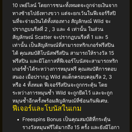
10 เพย์ไลน์ โดยการชนะทั้งหมดจะถูกจ่ายเงินจาก
ทางซ้ายไปยังทางขวา แต่จะยกเว้นในฟีเจอร์รีสปิ
นที่จะจ่ายเงินได้ทั้งสองทาง สัญลักษณ์ Wild จะ
ปรากฏบนรีลที่ 2 , 3 และ 4 เท่านั้น ในส่วน
สัญลักษณ์ Scatter จะปรากฏบนรีลที่ 1 และ 5
เท่านั้น เป็นสัญลักษณ์ที่สามารถทริกเกอร์ฟรีสปิน
ได้ คุณสมบัติโบนัสฟรีสปิน สามารถให้รางวัล 15
ฟรีสปิน และมีโอกาสที่ฟีเจอร์โบนัสจะสามารถทริก
เกอร์ซ้ำได้ระหว่างการหมุนฟรี คุณสมบัติการตอบ
สนอง เมื่อปรากฏ Wild สแต็กครอบคลุมรีล 2, 3
หรือ 4 ทั้งหมด ฟีเจอร์รีสปินจะถูกกระตุ้น โดย
ระหว่างการหมุนซ้ำ Wild จะถูกยึดไว้ และจะถูก
หมุนซ้ำอีกครั้งพร้อมสัญลักษณ์ที่ซ้อนกันพิเศษ.
ฟีเจอร์และโบนัสในเกม
Freespins Bonus เป็นคุณสมบัติที่กระตุ้น
รางวัลหมุนฟรีได้มากถึง 15 ครั้ง และยังมีโอกา