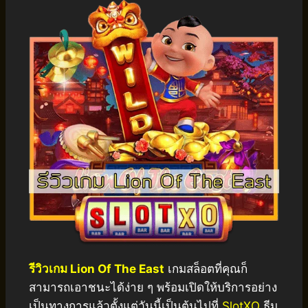
รีวิวเกม Lion Of The East
เกมสล็อตที่คุณก็
สามารถเอาชนะได้ง่าย ๆ พร้อมเปิดให้บริการอย่าง
เป็นทางการแล้วตั้งแต่วันนี้เป็นต้นไปที่
SlotXO
ธีม