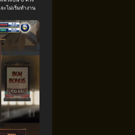
นจะไม่เริ่มทำงาน