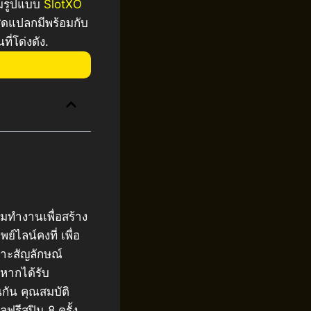
ต็มรูปแบบ
SlotXO
สุดแปลกมีพร้อมกับ
ที่โด่งดัง.
มทำงานเพื่อสร้าง
์ไลน์คงที่ เพื่อ
าะสัญลักษณ์
 หากได้รับ
กัน คุณสมบัติ
ฟรีสปิน 8 ครั้ง