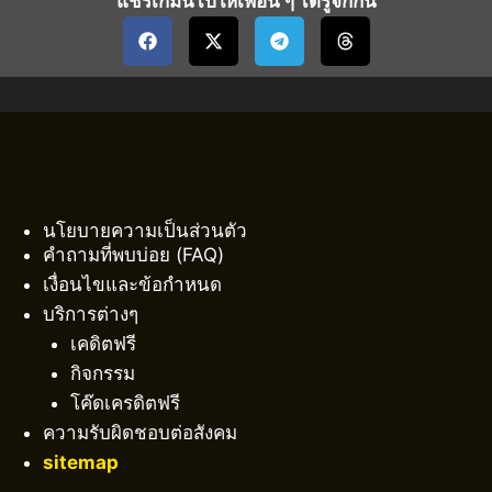
แชร์เกมนี้ไปให้เพือน ๆ ได้รู้จักกัน
นโยบายความเป็นส่วนตัว
คำถามที่พบบ่อย (FAQ)
เงื่อนไขและข้อกำหนด
บริการต่างๆ
เคดิตฟรี
กิจกรรม
โค๊ดเครดิตฟรี
ความรับผิดชอบต่อสังคม
sitemap