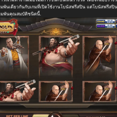
ดิมพันเดียวกันกับเกมที่เปิดใช้งานโบนัสฟรีสปิน แต่โบนัสฟรีสปิ
ดิมพันคุณสมบัติชนิดนี้.