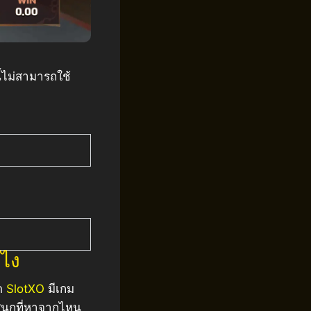
ี้ไม่สามารถใช้
งไง
ุด
SlotXO
มีเกม
นุกที่หาจากไหน