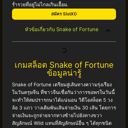
ร่ำรวยที่อยู่ไม่ไกลเกินเอื้อม.
สมัคร SlotXO
หัวข้อเกี่ยวกับ Snake of Fortune
เกมสล็อต Snake of Fortune
ข้อมูลน่ารู้
Snake of Fortune เตรียมสู่เส้นทางความรุ่งเรือง
ในวันตรุษจีน ที่ชาวจีนเชื่อกันว่าการขอพรในวันนี้
จะทำให้สมปรารถนาได้แน่นอน วิดีโอสล็อต 5 วง
ล้อ 3 แถว วางเดิมพันเส้นจ่ายเงิน 30 เส้น โดยการ
จ่ายเงินจะถูกจ่ายจากทางซ้ายไปยังทางขวา
สัญลักษณ์ Wild แทนที่สัญลักษณ์อื่น ๆ ได้ทุกชนิด