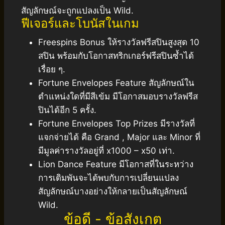
สัญลักษณ์จะถูกแปลงเป็น Wild.
ฟีเจอร์และโบนัสในเกม
Freespins Bonus ให้รางวัลฟรีสปินสูงสุด 10
สปิน พร้อมกับโอกาสทริกเกอร์ฟรีสปินซ้ำได้
เรื่อย ๆ.
Fortune Envelopes Feature สัญลักษณ์ใน
ตำแหน่งใดที่มีสีเข้ม มีโอกาสมอบรางวัลฟรีส
ปินได้อีก 5 ครั้ง.
Fortune Envelopes Top Prizes มีรางวัลที่
แจกจ่ายได้ คือ Grand , Major และ Minor ที่
มีมูลค่ารางวัลอยู่ที่ x1000 – x50 เท่า.
Lion Dance Feature มีโอกาสที่ในระหว่าง
การเดิมพันจะได้พบกับการเปลี่ยนแปลง
สัญลักษณ์บางอย่างให้กลายเป็นสัญลักษณ์
Wild.
ข้อดี - ข้อสังเกต