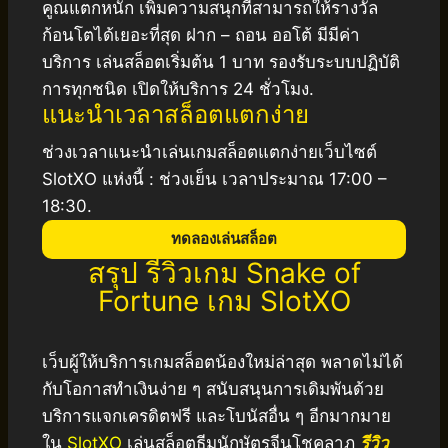
คูณแตกหนัก เพิ่มความสนุกที่สามารถให้รางวัล
ก้อนโตได้เยอะที่สุด ฝาก – ถอน ออโต้ มีมีค่า
บริการ เล่นสล็อตเริ่มต้น 1 บาท รองรับระบบปฏิบัติ
การทุกชนิด เปิดให้บริการ 24 ชั่วโมง.
แนะนำเวลาสล็อตแตกง่าย
ช่วงเวลาแนะนำเล่นเกมสล็อตแตกง่ายเว็บไซต์
SlotXO แห่งนี้ : ช่วงเย็น เวลาประมาณ 17:00 –
18:30.
ทดลองเล่นสล็อต
สรุป รีวิวเกม Snake of
Fortune เกม SlotXO
เว็บผู้ให้บริการเกมสล็อตน้องใหม่ล่าสุด พลาดไม่ได้
กับโอกาสทำเงินง่าย ๆ สนับสนุนการเดิมพันด้วย
บริการแจกเครดิตฟรี และโบนัสอื่น ๆ อีกมากมาย
ใน
SlotXO
เล่นสล็อตธีมนักษัตรจีนโชคลาภ
รีวิว