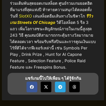
ร่วมเดิมพันสุดยอดเกมสล็อต ศูนย์รวมเกมยอดฮิต
ที่มาแรงที่สุดแห่งปี ท้าทายความสนุกได้ตลอดทั้ง
วันที่
SlotXO
เล่นสล็อตธีมเส้นทางในชิคาโก
รีวิว
เกม Streets Of Chicago
วิดีโอสล็อต 5 รีล 3
แถว เพิ่มโอกาสชนะสัญลักษณ์ภายในเกมนี้สูงสุด
243 วิธี คุณสมบัติสามารถกระตุ้นรางวัลมากมาย
ได้ตลอดเวลา พร้อมรับฟรีสปินและการคูณเงินแบบ
ไร้ที่ติได้จากฟีเจอร์เหล่านี้ เช่น Symbols Per
Play , Drink Prize , Hunt for Al Capone
Feature , Selection Feature , Police Raid
Feature และ Freespins Bonus.
แชร์เกมนี้ไปให้เพือน ๆ ได้รู้จักกัน