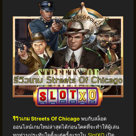
รีวิวเกม Streets Of Chicago
พบกับสล็อต
ออนไลน์เกมใหม่ล่าสุดได้ก่อนใคคที่จะทำให้ผู้เล่น
ทุกท่านประทับใจตั้งแต่ครั้งแรกใน
SlotXO
เปิด