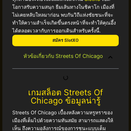
โอกาสรับความสนุก ธีมเส้นทางในชิคาโก เมืองที่
ไม่เคยหลับใหลมาก่อน พบกันวิถีแห่งชัยชนะที่จะ
ทำให้ความสำเร็จเกิดขึ้นตรงหน้าที่จะทำให้คุณอึ้ง
ได้ตลอดเวลากับการออกเดินสำหรับครั้งนี้.
สมัคร SlotXO
หัวข้อเกี่ยวกับ Streets Of Chicago
เกมสล็อต Streets Of
Chicago ข้อมูลน่ารู้
Streets Of Chicago เบื้องหลังความหรูหราของ
เมืองที่เต็มไปด้วยความทันสมัย สามารถแสดงให้
เห็น ถึงความอลังการณ์ของการชนะแบบเต็ม