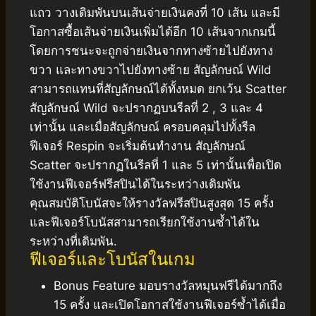
แถว วางเดิมพันบนเส้นจ่ายเงินคงที่ 10 เส้น และมี
โอกาสซื้อเส้นจ่ายเงินเพิ่มได้อีก 10 เส้นจากเกมนี้
โดยการชนะจะถูกจ่ายเงินจากทางซ้ายไปยังทาง
ขวา และทางขวาไปยังทางซ้าย สัญลักษณ์ Wild
สามารถแทนที่สัญลักษณ์ได้ทั้งหมด ยกเว้น Scatter
สัญลักษณ์ Wild จะปรากฏบนรีลที่ 2 , 3 และ 4
เท่านั้น และเมื่อสัญลักษณ์ ครอบคลุมไปทั้งรีล
ฟีเจอร์ Respin จะเริ่มต้นทำงาน สัญลักษณ์
Scatter จะปรากฏในรีลที่ 1 และ 5 เท่านั้นเพื่อเปิด
ใช้งานฟีเจอร์ฟรีสปินได้ในระหว่างเดิมพัน
คุณสมบัติโบนัสจะให้รางวัลฟรีสปินสูงสุด 15 ครั้ง
และฟีเจอร์โบนัสสามารถเรียกใช้งานซ้ำได้ใน
ระหว่างที่เดิมพัน.
ฟีเจอร์และโบนัสในเกม
Bonus Feature มอบรางวัลหมุนฟรีได้มากถึง
15 ครั้ง และเปิดโอกาสใช้งานฟีเจอร์ซ้ำได้เมื่อ