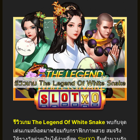
รีวิวเกม The Legend Of White Snake
พบกับจุด
เด่นเกมสล็อตมาพร้อมกับกราฟิกภาพสวย สมจริง
ให้รางวัลจ่ายเงินได้ง่ายที่สุด
SlotXO
ธีมตำนานรัก