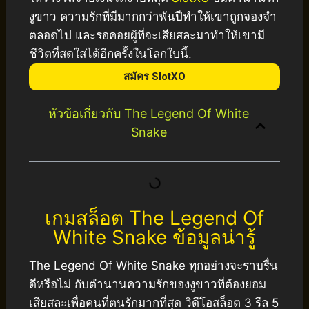
งูขาว ความรักที่มีมากกว่าพันปีทำให้เขาถูกจองจำ
ตลอดไป และรอคอยผู้ที่จะเสียสละมาทำให้เขามี
ชีวิตที่สดใสได้อีกครั้งในโลกใบนี้.
สมัคร SlotXO
หัวข้อเกี่ยวกับ The Legend Of White
Snake
เกมสล็อต The Legend Of
White Snake ข้อมูลน่ารู้
The Legend Of White Snake ทุกอย่างจะราบรื่น
ดีหรือไม่ กับตำนานความรักของงูขาวที่ต้องยอม
เสียสละเพื่อคนที่ตนรักมากที่สุด วิดีโอสล็อต 3 รีล 5