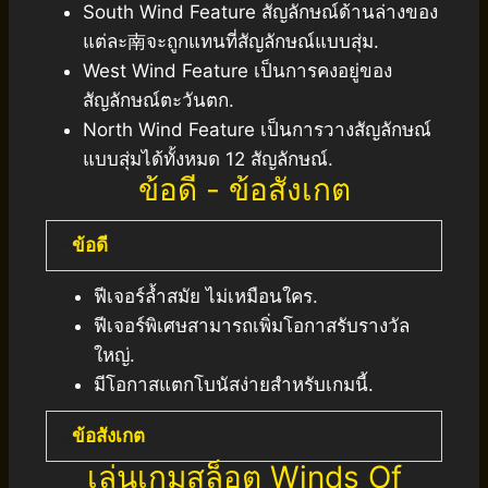
South Wind Feature สัญลักษณ์ด้านล่างของ
แต่ละ南จะถูกแทนที่สัญลักษณ์แบบสุ่ม.
West Wind Feature เป็นการคงอยู่ของ
สัญลักษณ์ตะวันตก.
North Wind Feature เป็นการวางสัญลักษณ์
แบบสุ่มได้ทั้งหมด 12 สัญลักษณ์.
ข้อดี - ข้อสังเกต
ข้อดี
ฟีเจอร์ล้ำสมัย ไม่เหมือนใคร.
ฟีเจอร์พิเศษสามารถเพิ่มโอกาสรับรางวัล
ใหญ่.
มีโอกาสแตกโบนัสง่ายสำหรับเกมนี้.
ข้อสังเกต
เล่นเกมสล็อต Winds Of