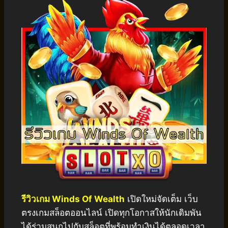
รีวิวเกม Winds Of Wealth
เปิดใหม่จัดเต็ม เว็บ
ตรงเกมสล็อตออนไลน์ เปิดทุกโอกาสให้นักเดิมพัน
ได้ร่วมสนุกไปกับสล็อตที่พร้อมทำเงินได้ตลอดเวลา