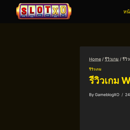
หน
Home
/
รีวิวเกม
/
รีว
รีวิวเกม
รีวิวเกม 
By
GameblogXO
24