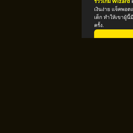
รีวิวเกม Wizard
ศ
เงินง่าย แจ็คพอต
เด็ก ทำให้เขาผู้น
ครั้ง.
Wizard ท้าทายปร
ใครได้เห็นโฉมหน้
เส้น โดยการจ่ายเ
โอกาสสำหรับการจ่า
ไม่มีสัญลักษณ์ W