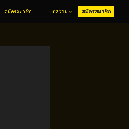
สมัครสมาชิก
สมัครสมาชิก
บทความ