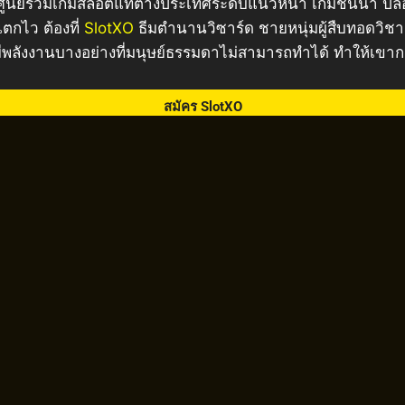
ูนย์รวมเกมสล็อตแท้ต่างประเทศระดับแนวหน้า เกมชั้นนำ ปล่อ
แตกไว ต้องที่
SlotXO
ธีมตำนานวิซาร์ด ชายหนุ่มผู้สืบทอดวิช
ี้มีพลังงานบางอย่างที่มนุษย์ธรรมดาไม่สามารถทำได้ ทำให้เขากล
สมัคร SlotXO
หัวข้อเกี่ยวกับ Wizard
เกมสล็อต Wizard ข้อมูลน่ารู้
ะสบการณ์ใหม่ ๆ จากการเรียนรู้เวทมนต์ตามชายปริศนาที่ไม่
าของเขามาก่อน วิดีโอสล็อต 5 รีล 3 แถว วางเดิมพันบนเส้นจ่า
งินเมื่อชนะจะถูกจ่ายจากทางซ้ายไปยังทางขวา สัญลักษณ์ Scat
ยเงินได้ทุกที่บนรีล เพื่อสร้างความสมบูรณ์ของการรับเงินรางว
ild แต่ก็สามารถทำให้เกิดการชนะครั้งใหญ่ได้ไม่ยากนัก.