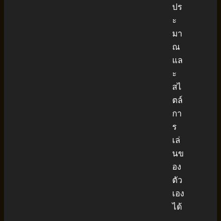
ปร
ะ
มา
ณ
แล
ะ
สไ
ตล์
กา
ร
เล่
นข
อง
ตัว
เอง
ได้