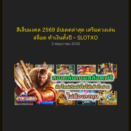
สีเล็บมงคล 2569 อัปเดตล่าสุด เสริมดวงเล่น
สล็อต ทำเงินทั้งปี – SLOTXO
3 พฤษภาคม 2026