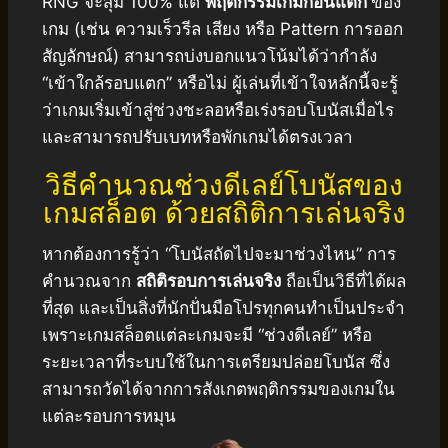
RNG จะสุ่ม 100% แต่
พฤติกรรมเกมก่อนแตก
ของ
เกม (เช่น ความเร็วรีล เสียง หรือ Pattern การออก
สัญลักษณ์) สามารถบ่งบอกแนวโน้มได้ว่ากำลัง
“เข้าใกล้รอบแตก” หรือไม่ ผู้เล่นที่เข้าใจหลักนี้จะรู้
ว่าเกมเริ่มเข้าสู่ช่วงชะลอหรือเร่งรอบโบนัสเมื่อไร
และสามารถปรับเบทหรือพักเกมได้ตรงเวลา
วิธีคำนวณช่วงดีเลย์โบนัสของ
เกมสล็อต ด้วยสถิติการเล่นจริง
หากต้องการรู้ว่า “โบนัสถัดไปจะมาช่วงไหน” การ
คำนวณจาก
สถิติรอบการเล่นจริง
ถือเป็นวิธีที่ได้ผล
ที่สุด และเป็นสิ่งที่นักปั่นมือโปรทุกคนทำเป็นประจำ
เพราะเกมสล็อตแต่ละเกมจะมี “ช่วงดีเลย์” หรือ
ระยะเวลาที่ระบบใช้ในการเตรียมปล่อยโบนัส ซึ่ง
สามารถวัดได้จากการสังเกตพฤติกรรมของเกมใน
แต่ละรอบการหมุน