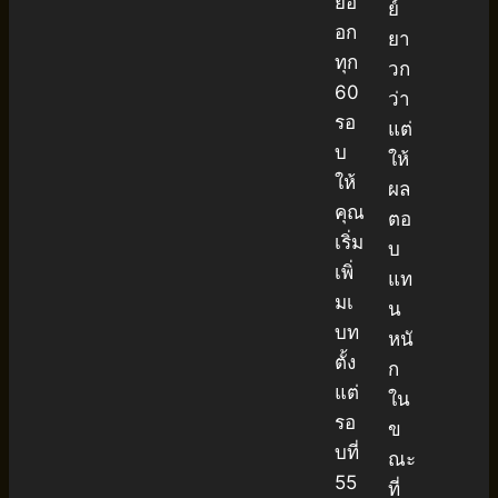
ยอ
ย์
อก
ยา
ทุก
วก
60
ว่า
รอ
แต่
บ
ให้
ให้
ผล
คุณ
ตอ
เริ่ม
บ
เพิ่
แท
มเ
น
บท
หนั
ตั้ง
ก
แต่
ใน
รอ
ข
บที่
ณะ
55
ที่