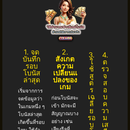
1. จด
2.
3.
4.
บันทึก
สังเกต
ใ
ต
รอบ
ความ
ช้
รว
โบนัส
เปลี่ยนแ
สู
จ
ล่าสุด
ปลงของ
ต
ส
เกม
ร
อ
เริ่มจากการ
เฉ
บ
ก่อนโบนัสจะ
จดข้อมูลว่า
ลี่
ค
เข้า มักจะมี
ในเกมหนึ่ง ๆ
ย
วา
สัญญาณบาง
โบนัสล่าสุด
รอ
ม
อย่าง เช่น
เกิดขึ้นที่รอบ
บ
เส
เสียงรีลที่