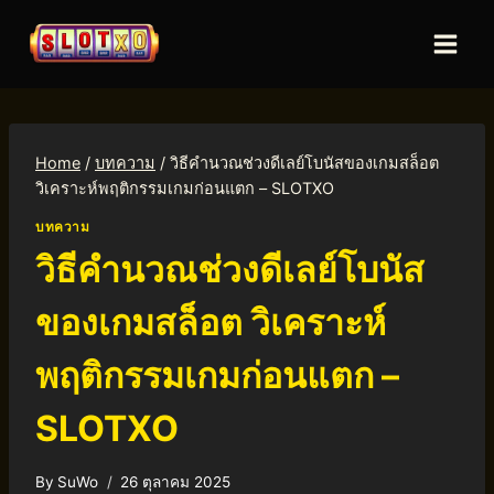
Home
/
บทความ
/
วิธีคำนวณช่วงดีเลย์โบนัสของเกมสล็อต
วิเคราะห์พฤติกรรมเกมก่อนแตก – SLOTXO
บทความ
วิธีคำนวณช่วงดีเลย์โบนัส
ของเกมสล็อต วิเคราะห์
พฤติกรรมเกมก่อนแตก –
SLOTXO
By
SuWo
26 ตุลาคม 2025