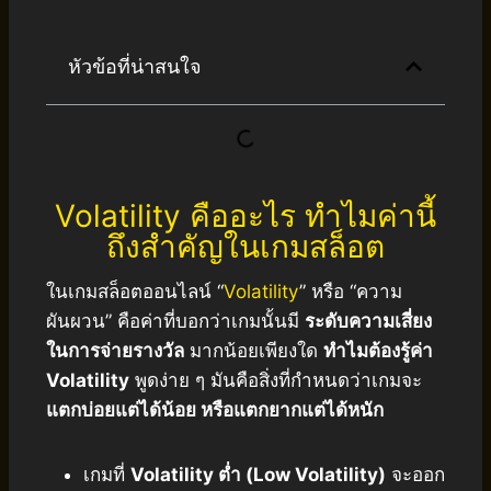
หัวข้อที่น่าสนใจ
Volatility คืออะไร ทำไมค่านี้
ถึงสำคัญในเกมสล็อต
ในเกมสล็อตออนไลน์ “
Volatility
” หรือ “ความ
ผันผวน” คือค่าที่บอกว่าเกมนั้นมี
ระดับความเสี่ยง
ในการจ่ายรางวัล
มากน้อยเพียงใด
ทำไมต้องรู้ค่า
Volatility
พูดง่าย ๆ มันคือสิ่งที่กำหนดว่าเกมจะ
แตกบ่อยแต่ได้น้อย หรือแตกยากแต่ได้หนัก
เกมที่
Volatility ต่ำ (Low Volatility)
จะออก