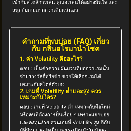
เข้ากับสไตล์การเล่น คุณจะเล่นได้อย่างมั่นใจ และ
สนุกกับเกมมากกว่าเดิมแน่นอน
คำถามที่พบบ่อย (FAQ) เกี่ยว
กับ
กลิ่นอโรมานำโชค
1. ค่า Volatility คืออะไร?
ตอบ : เป็นค่าความผันผวนที่บอกว่าเกมนั้น
จ่ายรางวัลถี่หรือช้า ช่วยให้เลือกเกมได้
เหมาะกับสไตล์ตัวเอง
2. เกมที่ Volatility ต่ำและสูง ควร
เหมาะกับใคร?
ตอบ : เกมที่ Volatility ต่ำ เหมาะกับมือใหม่
หรือคนที่ต้องการปั่นเรื่อย ๆ เพราะแจกบ่อย
และคงทุนง่าย ส่วนเกมที่ Volatility สูง ดีกับ
ผู้ที่มีทุนและใจเย็น เพราะเมื่อเข้าโบนัสจะ