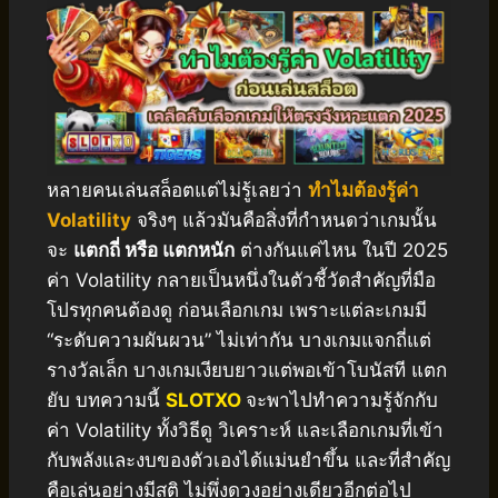
หลายคนเล่นสล็อตแต่ไม่รู้เลยว่า
ทำไมต้องรู้ค่า
Volatility
จริงๆ แล้วมันคือสิ่งที่กำหนดว่าเกมนั้น
จะ
แตกถี่ หรือ แตกหนัก
ต่างกันแค่ไหน ในปี 2025
ค่า Volatility กลายเป็นหนึ่งในตัวชี้วัดสำคัญที่มือ
โปรทุกคนต้องดู ก่อนเลือกเกม เพราะแต่ละเกมมี
“ระดับความผันผวน” ไม่เท่ากัน บางเกมแจกถี่แต่
รางวัลเล็ก บางเกมเงียบยาวแต่พอเข้าโบนัสที แตก
ยับ บทความนี้
SLOTXO
จะพาไปทำความรู้จักกับ
ค่า Volatility ทั้งวิธีดู วิเคราะห์ และเลือกเกมที่เข้า
กับพลังและงบของตัวเองได้แม่นยำขึ้น และที่สำคัญ
คือเล่นอย่างมีสติ ไม่พึ่งดวงอย่างเดียวอีกต่อไป