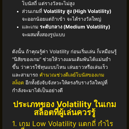
โบนัสถี่ แต่รางวัลจะไม่สูง
ส่วนเกมที่
Volatility สูง (High Volatility)
จะออกน้อยแต่ถ้าเข้า จะได้รางวัลใหญ่
และเกม
ระดับกลาง (Medium Volatility)
จะผสมทั้งสองรูปแบบ
ดังนั้น ถ้าคุณรู้ค่า Volatility ก่อนเริ่มเล่น ก็เหมือนรู้
“นิสัยของเกม” ช่วยให้วางแผนเดิมพันได้แม่นยำ
ขึ้น ว่าควรใช้ทุนแบบไหน เล่นยาวหรือเล่นเร็ว
และสามารถ
คำนวณช่วงดีเลย์โบนัสของเกม
สล็อต
อีกทั้งยังจับจังหวะให้ตรงกับรางวัลใหญ่ที่
กำลังจะมาได้เป็นอย่างดี
ประเภทของ Volatility ในเกม
สล็อตที่ผู้เล่นควรรู้
1. เกม Low Volatility แตกถี่ กำไร