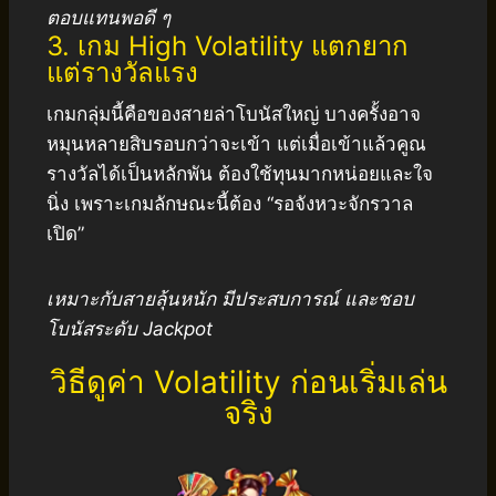
ตอบแทนพอดี ๆ
3. เกม High Volatility แตกยาก
แต่รางวัลแรง
เกมกลุ่มนี้คือของสายล่าโบนัสใหญ่ บางครั้งอาจ
หมุนหลายสิบรอบกว่าจะเข้า แต่เมื่อเข้าแล้วคูณ
รางวัลได้เป็นหลักพัน ต้องใช้ทุนมากหน่อยและใจ
นิ่ง เพราะเกมลักษณะนี้ต้อง “รอจังหวะจักรวาล
เปิด”
เหมาะกับสายลุ้นหนัก มีประสบการณ์ และชอบ
โบนัสระดับ Jackpot
วิธีดูค่า Volatility ก่อนเริ่มเล่น
จริง