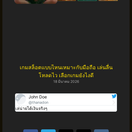
เกมสล็อตแบบไหนเหมาะกับมือถือ เล่นลื่น
โหลดไว เลือกเกมยังไงดี
18 มีนาคม 2026
John Doe
@thanadon
เล่น่ายได้เงินจริงๆ
เล่นง่า