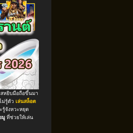
สหยิบมือถือขึ้นมา
่รู้ตัว
เล่นสล็อต
รู้จังหวะหยุด
ยมู
ที่ช่วยให้เล่น