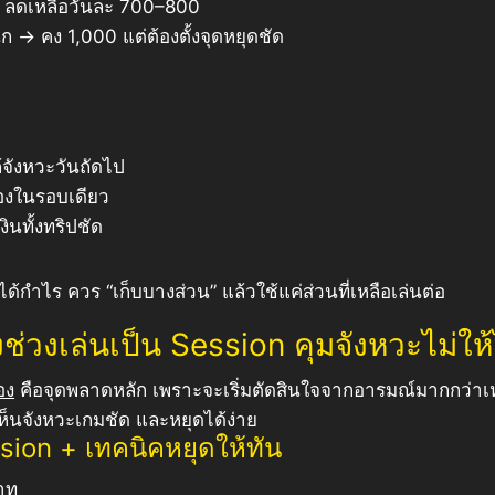
→ ลดเหลือวันละ 700–800
ัก → คง 1,000 แต่ต้องตั้งจุดหยุดชัด
้จังหวะวันถัดไป
เองในรอบเดียว
ินทั้งทริปชัด
้กำไร ควร “เก็บบางส่วน” แล้วใช้แค่ส่วนที่เหลือเล่นต่อ
งช่วงเล่นเป็น Session คุมจังหวะไม่ให
อง
คือจุดพลาดหลัก เพราะจะเริ่มตัดสินใจจากอารมณ์มากกว่าเห
เห็นจังหวะเกมชัด และหยุดได้ง่าย
ssion + เทคนิคหยุดให้ทัน
าท