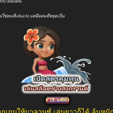
่แบบไม่มีแผน
่ใช่คนที่เล่นเก่ง แต่คือคนที่หยุดเป็น
อกเกมให้บาลานซ์ เล่นยาวก็ได้ ลุ้นหนัก