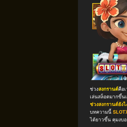
ช่วง
สงกรานต์
คือเ
เล่นสล็อตมากขึ้นแ
ช่วงสงกรานต์ยังไ
บทความนี้
SLOT
ได้ยาวขึ้น คุมงบ