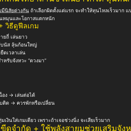
ีนิสัยต่างกัน
ถ้าเลือกผิดตั้งแต่แรก จะทำให้ทุนไหลเร็วมาก แน
้งเงินหมุนและโอกาสแตกหนัก
 วิธีดูฟีลเกม
ยถี่ เล่นยาว
นัส ลุ้นก้อนใหญ่
ยยืดเวลาเล่น
สำหรับจังหวะ “ดวงมา”
นื่อง → เล่นต่อได้
บติด → ควรพักหรือเปลี่ยน
ทุ่มเงินใส่เกมเดียว เพราะถ้าเจอช่วงนิ่ง จะเสียเร็วมาก
้งขีดจำกัด + ใช้พลังสายมูช่วยเสริมจัง