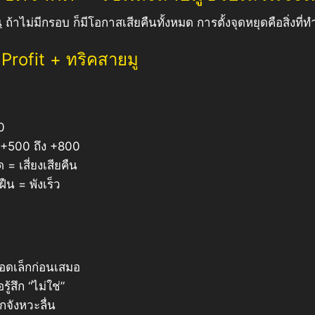
น
ถ้าไม่มีกรอบ ก็มีโอกาสเสียคืนทั้งหมด การตั้งจุดหยุดคือสิ่งที่ท
 Profit + ทริคสายมู
0
อ +500 ถึง +800
 = เสี่ยงเสียคืน
ฝืน = พังเร็ว
ยยอดเล็กก่อนเสมอ
รู้สึก “ไม่ใช่”
สึกจังหวะลื่น