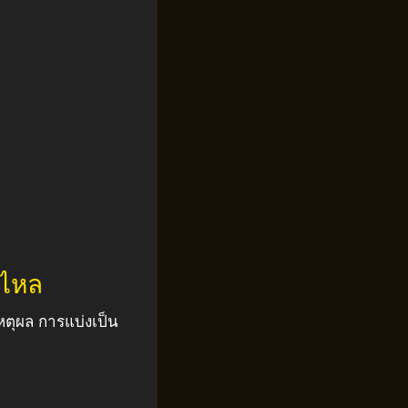
้ไหล
ตุผล การแบ่งเป็น