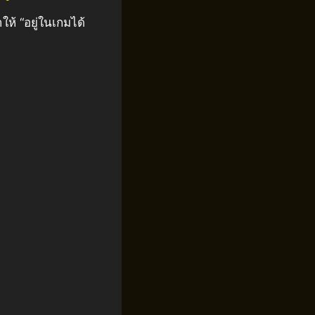
ำให้ “อยู่ในเกมได้