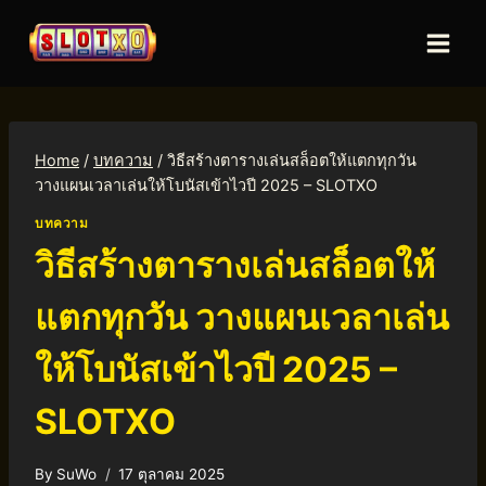
Home
/
บทความ
/
วิธีสร้างตารางเล่นสล็อตให้แตกทุกวัน
วางแผนเวลาเล่นให้โบนัสเข้าไวปี 2025 – SLOTXO
บทความ
วิธีสร้างตารางเล่นสล็อตให้
แตกทุกวัน วางแผนเวลาเล่น
ให้โบนัสเข้าไวปี 2025 –
SLOTXO
By
SuWo
17 ตุลาคม 2025