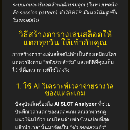
ระบบเกมจะเริ่มจดจำพฤติกรรมคุณ (ในทางเทคนิค
คือ session pattern) ทำให้ RTP มีแนวโน้มสูงขึ้น
ในรอบต่อไป
วิธีสร้างตารางเล่นสล็อตให้
แตกทุกวัน ให้เข้ากับคุณ
การสร้างตารางเล่นสล็อตไม่จำเป็นต้องเหมือนใคร
แต่ควรอิงตาม “
พลังประจำวัน
” และสถิติที่คุณเก็บ
ไว้ นี่คือแนวทางที่ใช้ได้จริง
1. ใช้ AI วิเคราะห์เวลาจ่ายรางวัล
ของแต่ละเกม
ปัจจุบันมีเครื่องมือ
AI SLOT Analyzer
ที่ช่วย
บันทึกเวลาแตกของแต่ละเกม คุณสามารถดู
แนวโน้มได้ว่า เกมไหนจ่ายช่วงไหนบ่อยที่สุด
แล้วนำเวลานั้นมาจัดเป็น “
ช่วงทองส่วนตัว
”