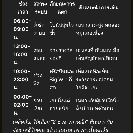
ช่วง
สถานะ
ลักษณะการ
คำแนะนำการเล่น
เวลา
ระบบ
แตก
06:00–
รีเซ็ต
โบนัสสุ่มไว
เบทกลาง-สูง ทดลอง
09:00
ระบบ
ขึ้น
หมุนต่อเนื่อง
น.
13:00–
รอบ
จ่ายรางวัล
เล่นคงที่ เพิ่มเบทเมื่อ
16:00
สมดุล
ย่อยถี่
เห็นสัญลักษณ์พิเศษ
น.
19:00–
ฟรีสปินและ
เพิ่มเบททีละขั้น
ช่วง
23:00
Big Win ถี่
ระวังอารมณ์ตอน
พีค
น.
สุด
ใกล้จบเกม
00:00–
รอบ
เกมนิ่งแต่
เหมาะกับผู้เล่นใจนิ่ง
02:00
เงียบ
จ่ายหนัก
ตั้งเป้าเบทชัดเจน
น.
เคล็ดลับ: ให้เลือก “2 ช่วงเวลาหลัก” ที่เหมาะกับ
จังหวะชีวิตคุณ แล้วเล่นเฉพาะเวลานั้นทุกวัน