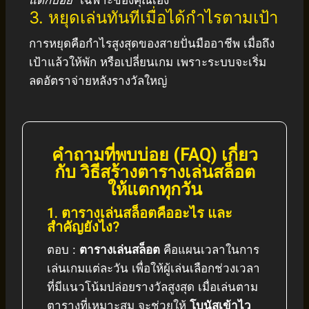
3. หยุดเล่นทันทีเมื่อได้กำไรตามเป้า
การหยุดคือกำไรสูงสุดของสายปั่นมืออาชีพ เมื่อถึง
เป้าแล้วให้พัก หรือเปลี่ยนเกม เพราะระบบจะเริ่ม
ลดอัตราจ่ายหลังรางวัลใหญ่
คำถามที่พบบ่อย (FAQ) เกี่ยว
กับ
วิธีสร้างตารางเล่นสล็อต
ให้แตกทุกวัน
1. ตารางเล่นสล็อตคืออะไร และ
สำคัญยังไง?
ตอบ :
ตารางเล่นสล็อต
คือแผนเวลาในการ
เล่นเกมแต่ละวัน เพื่อให้ผู้เล่นเลือกช่วงเวลา
ที่มีแนวโน้มปล่อยรางวัลสูงสุด เมื่อเล่นตาม
ตารางที่เหมาะสม จะช่วยให้
โบนัสเข้าไว