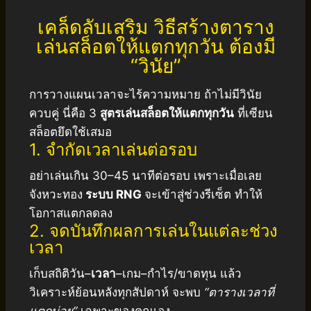
เคล็ดลับเสริม วิธีสร้างตาราง
เล่นสล็อตให้แตกทุกวัน ต้องมี
“วินัย”
การวางแผนเวลาจะไร้ความหมาย ถ้าไม่มีวินัย
ควบคู่ นี่คือ 3
สูตรเล่นสล็อตให้แตกทุกวัน
ที่เซียน
สล็อตยึดใช้เสมอ
1. จำกัดเวลาเล่นต่อรอบ
อย่าเล่นเกิน 30–45 นาทีต่อรอบ เพราะเมื่อเลย
จังหวะทอง
ระบบ RNG
จะเข้าสู่ช่วงรีเซ็ต ทำให้
โอกาสแตกลดลง
2. จดบันทึกผลการเล่นในแต่ละช่วง
เวลา
เก็บสถิติวัน–
เวลา
–เกม–กำไร/ขาดทุน แล้ว
วิเคราะห์ย้อนหลังทุกสัปดาห์ จะพบ
“ตารางเวลาที่
แตกบ่อย”
เฉพาะของคุณเอง